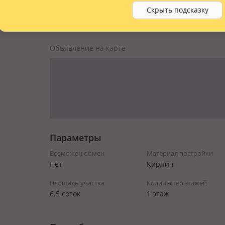
Скрыть подсказку
Объявление на карте
Параметры
Возможен обмен
Материал постройки
Нет
Кирпич
Площадь участка
Количество этажей
6.5 соток
1 этаж