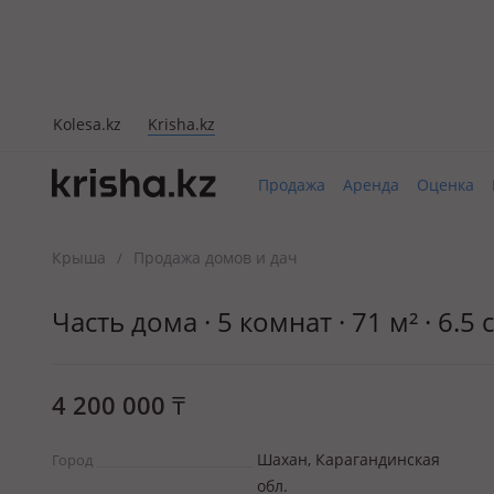
Kolesa.kz
Krisha.kz
Продажа
Аренда
Оценка
Крыша
Продажа домов и дач
/
Часть дома · 5 комнат · 71 м² · 6.5 
4 200 000
₸
Шахан, Карагандинская
Город
обл.