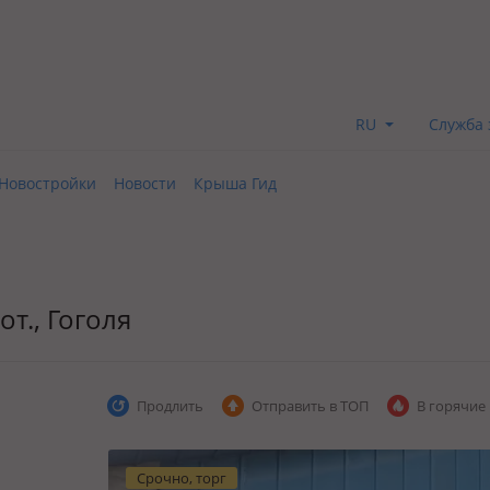
RU
Служба 
Новостройки
Новости
Крыша Гид
сот., Гоголя
Продлить
Отправить в ТОП
В горячие
Срочно, торг