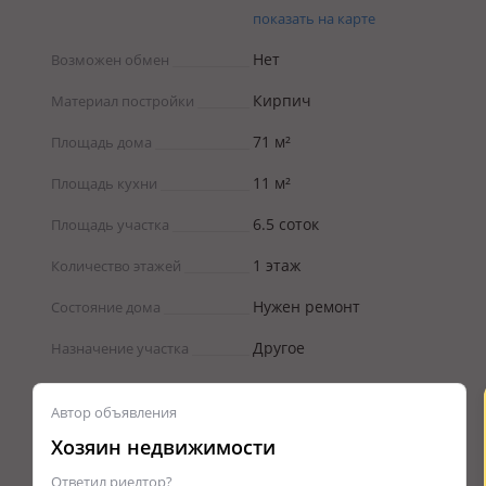
показать на карте
Нет
Возможен обмен
Кирпич
Материал постройки
71 м²
Площадь дома
11 м²
Площадь кухни
6.5 соток
Площадь участка
1 этаж
Количество этажей
Нужен ремонт
Состояние дома
Другое
Назначение участка
Автор объявления
Хозяин недвижимости
Ответил риелтор?