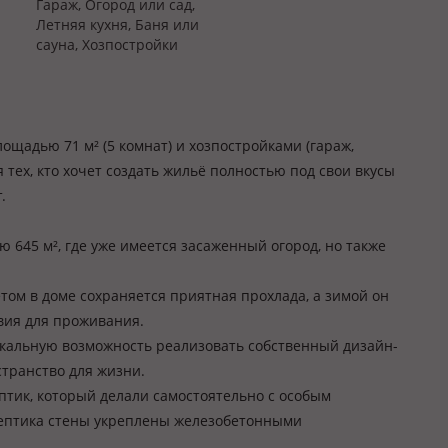
Гараж, Огород или сад,
Летняя кухня, Баня или
сауна, Хозпостройки
щадью 71 м² (5 комнат) и хозпостройками (гараж,
я тех, кто хочет создать жильё полностью под свои вкусы
.
645 м², где уже имеется засаженный огород, но также
том в доме сохраняется приятная прохлада, а зимой он
вия для проживания.
никальную возможность реализовать собственный дизайн-
странство для жизни.
тик, который делали самостоятельно с особым
септика стены укреплены железобетонными