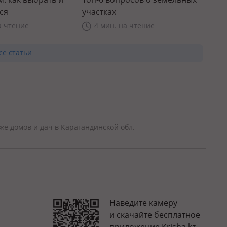
ся
участках
а чтение
4 мин. на чтение
се статьи
е домов и дач в Карагандинской обл.
Наведите камеру
и скачайте бесплатное
приложение Krisha.kz