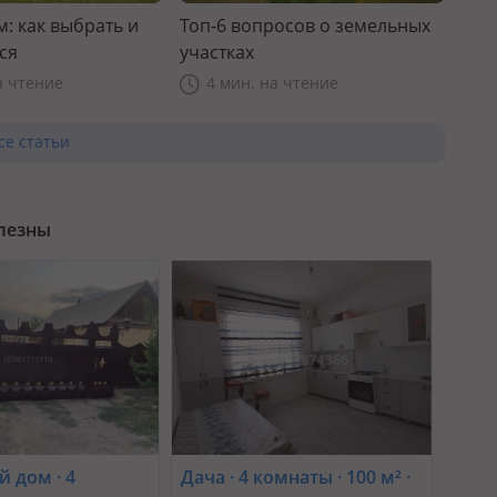
: как выбрать и
Топ-6 вопросов о земельных
ся
участках
а чтение
4 мин. на чтение
се статьи
олезны
 дом · 4
Дача · 4 комнаты · 100 м² ·