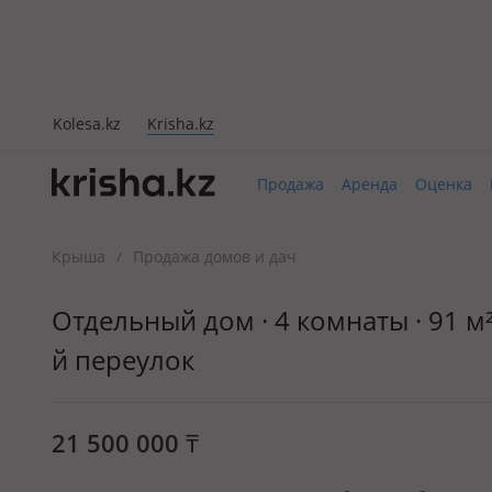
Kolesa.kz
Krisha.kz
Продажа
Аренда
Оценка
Крыша
Продажа домов и дач
/
Отдельный дом · 4 комнаты · 91 м² 
й переулок
21 500 000
₸