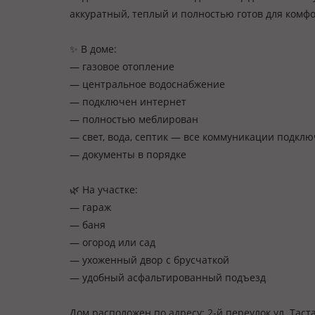
аккуратный, теплый и полностью готов для комф
✨ В доме:
— газовое отопление
— центральное водоснабжение
— подключен интернет
— полностью меблирован
— свет, вода, септик — все коммуникации подкл
— документы в порядке
🌿 На участке:
— гараж
— баня
— огород или сад
— ухоженный двор с брусчаткой
— удобный асфальтированный подъезд
Дом расположен по адресу: 2-й переулок ул. Таст