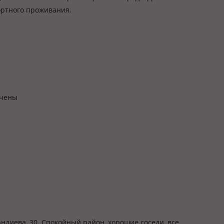
ортного проживания.
ючены
андиева, 30. Спокойный район, хорошие соседи, все