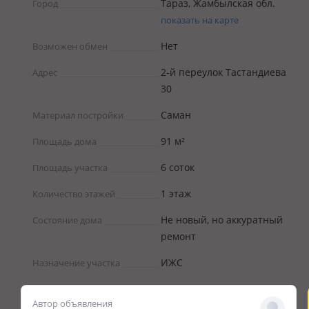
Тараз, Жамбылская обл.
Город
показать на карте
Нет
Возможен обмен
2-й переулок Тастандиева
Адрес
30
Саман
Материал постройки
91 м²
Площадь дома
6 соток
Площадь участка
1 этаж
Количество этажей
Не новый, но аккуратный
Состояние дома
ремонт
ИЖС
Назначение участка
Автор объявления