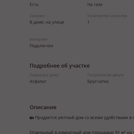
Есть
На газе
Санузел
Количество санузлов
В доме, на улице
1
Интернет
Подключен
Подробнее об участке
Подъезд к дому
Покрытие во дворе
Асфальт
Брусчатка
Описание
🏡 Продается уютный дом со всеми удобствами в г
Отдельный 4-комнатный дом площадью 91 м² на у