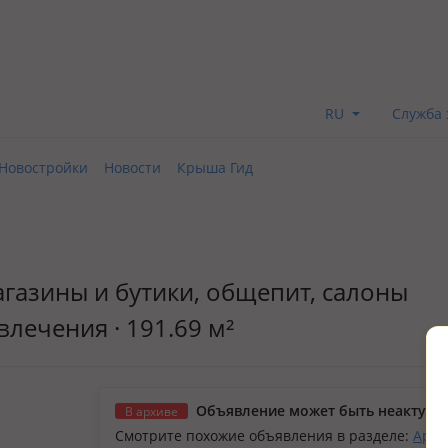
RU
Служба 
Новостройки
Новости
Крыша Гид
газины и бутики, общепит, салоны
влечения · 191.69 м²
Объявление может быть неактуал
В архиве
Смотрите похожие объявления в разделе:
Арен