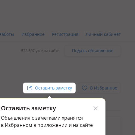
заботы
Избранное
Регистрация
Личный кабинет
Подать объявление
533 507 уже на сайте
Оставить заметку
В Избранное
Оставить заметку
Объявления с заметками хранятся
ьным.
в Избранном в приложении и на сайте
да коммерческой недвижимости в мкр "Самал 2"