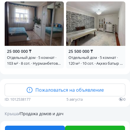
25 000 000 ₸
25 500 000 ₸
Отдельный дом · 5 комнат ·
Отдельный дом · 5 комнат ·
103 м² · 8 сот. · Нурманбетова
120 м² · 10 сот. · Ақкөз батыр 5
18 — Район сах. завод
— Район Твстақ, (Толчок)
Пожаловаться на объявление
ID: 1012538177
5 августа
0
/
Крыша
Продажа домов и дач