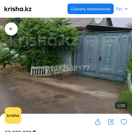
Рус
Скачать приложение
1
/
29