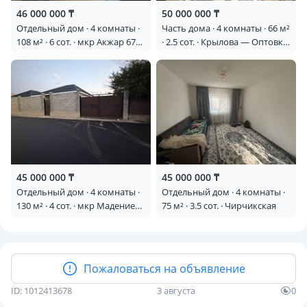
46 000 000 ₸
50 000 000 ₸
Отдельный дом · 4 комнаты ·
Часть дома · 4 комнаты · 66 м²
108 м² · 6 сот. · мкр Акжар 67
· 2.5 сот. · Крылова — Оптовка
— ПКСТ Малинка
ТРЦ Максима
45 000 000 ₸
45 000 000 ₸
Отдельный дом · 4 комнаты ·
Отдельный дом · 4 комнаты ·
130 м² · 4 сот. · мкр Мадениет
75 м² · 3.5 сот. · Чирчикская
22/1 — Айкын
Пожаловаться на объявление
ID: 1012413678
3 августа
0