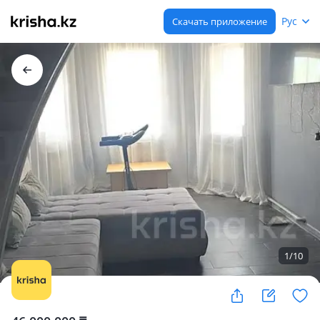
Рус
Скачать приложение
1
/
10