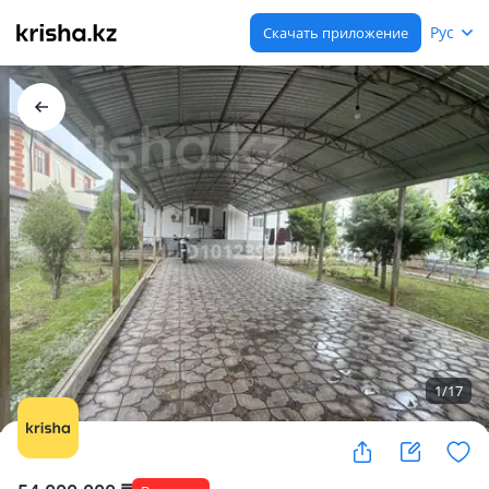
Рус
Скачать приложение
1
/
17