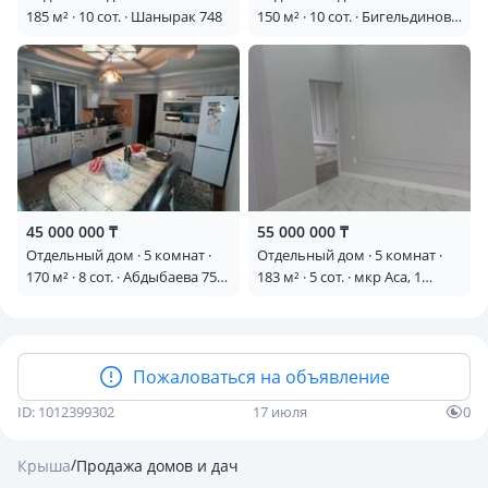
185 м² · 10 сот. · Шанырак 748
150 м² · 10 сот. · Бигельдинова
4А
45 000 000 ₸
55 000 000 ₸
Отдельный дом · 5 комнат ·
Отдельный дом · 5 комнат ·
170 м² · 8 сот. · Абдыбаева 75
183 м² · 5 сот. · мкр Аса, 1
— Район Кенен Азербаева
переулок Ақмолда батыр 14
— Ташкентская
Пожаловаться на объявление
ID: 1012399302
17 июля
0
/
Крыша
Продажа домов и дач