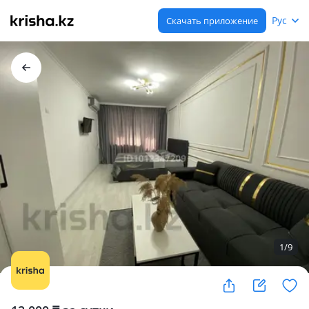
Рус
Скачать приложение
1
/
9