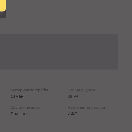
Материал постройки
Площадь дома
Саман
39 м²
Состояние дома
Назначение участка
Под снос
ИЖС