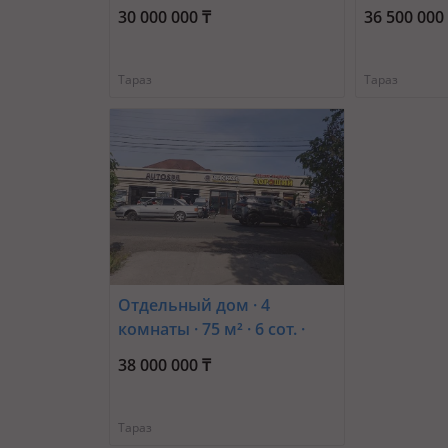
Болтерек Шешен 83/2 —
Улы дала 
30 000 000 ₸
36 500 000
Атпасова ,Болтерек
Шешена
Тараз
Тараз
Отдельный дом · 4
комнаты · 75 м² · 6 сот. ·
Улбике акына 138
38 000 000 ₸
Тараз