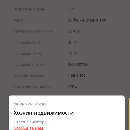
Нет
Возможен обмен
Байзак-Батыра 128
Адрес
Саман
Материал постройки
39 м²
Площадь дома
10 м²
Площадь кухни
8.49 соток
Площадь участка
Под снос
Состояние дома
ИЖС
Назначение участка
Автор объявления
Хозяин недвижимости
Ответил риелтор?
Сообщите нам