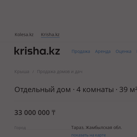
Kolesa.kz
Krisha.kz
Продажа
Аренда
Оценка
Крыша
Продажа домов и дач
/
Отдельный дом · 4 комнаты · 39 м²
33 000 000
₸
Тараз, Жамбылская обл.
Город
показать на карте