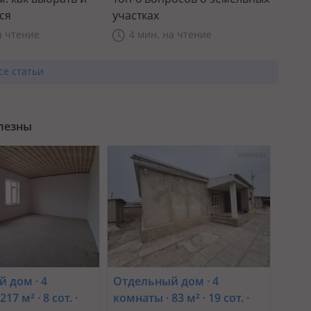
ся
участках
а чтение
4 мин. на чтение
се статьи
олезны
 дом · 4
Отдельный дом · 4
17 м² · 8 сот. ·
комнаты · 83 м² · 19 сот. ·