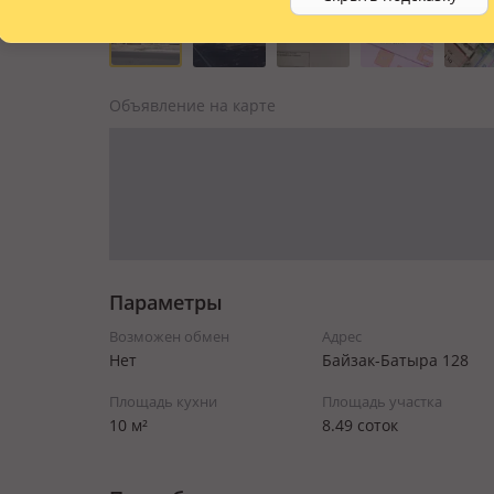
Объявление на карте
Параметры
Возможен обмен
Адрес
Нет
Байзак-Батыра 128
Площадь кухни
Площадь участка
10 м²
8.49 соток