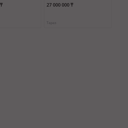
— Район мечети
Мырзакулова 6 —
 ₸
27 000 000 ₸
Автовокзал
Тараз