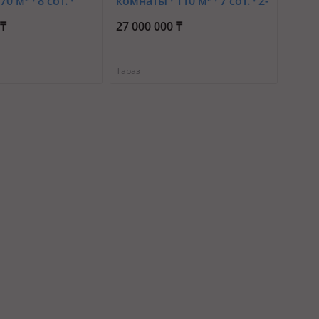
0 м² · 8 сот. ·
комнаты · 110 м² · 7 сот. · 2-
баба 35 —
й переулок Сухамбаева 52
 ₸
27 000 000 ₸
рай
Тараз