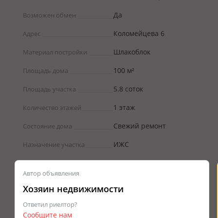
Да
Возможен обмен
Коломейцева 6
Адрес
Шлакоблок
Материал постройки
100 м²
Площадь дома
5.8 соток
Площадь участка
1 этаж
Количество этажей
Свежий ремонт
Состояние дома
ИЖС
Назначение участка
Автор объявления
Хозяин недвижимости
Ответил риелтор?
Сообщите нам