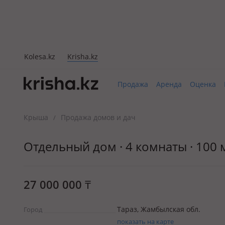
Kolesa.kz
Krisha.kz
Продажа
Аренда
Оценка
Крыша
Продажа домов и дач
/
Отдельный дом · 4 комнаты · 100 м
27 000 000
₸
Тараз, Жамбылская обл.
Город
показать на карте