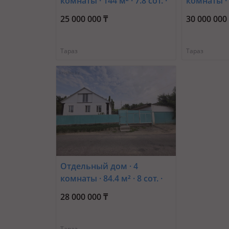
комнаты · 144 м² · 7.8 сот. ·
комнаты · 7
мкр Турксиб, 6 переулок
Байдибек 
25 000 000 ₸
30 000 000
сыздыкова 24
Массив А
Тараз
Тараз
Отдельный дом · 4
комнаты · 84.4 м² · 8 сот. ·
мкр Жалпак-Тобе, 1пер.
28 000 000 ₸
Строительный 2б —
Байкоразова
Тараз