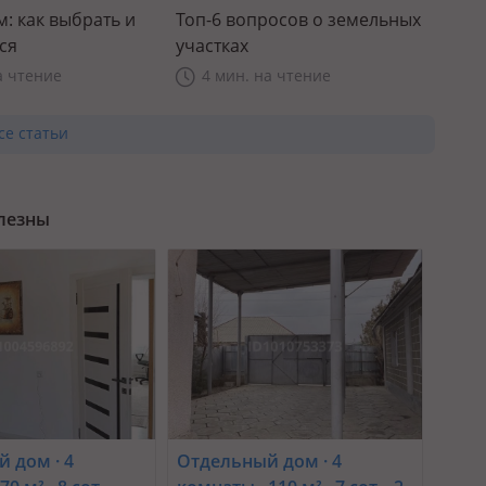
: как выбрать и
Топ-6 вопросов о земельных
ся
участках
а чтение
4 мин. на чтение
се статьи
олезны
 дом · 4
Отдельный дом · 4