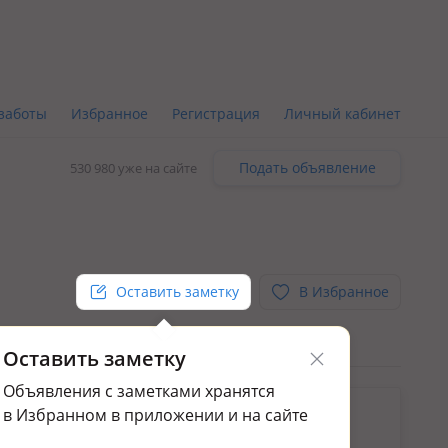
заботы
Избранное
Регистрация
Личный кабинет
Подать объявление
530 980 уже на сайте
Оставить заметку
В Избранное
Оставить заметку
Объявления с заметками хранятся
ьным.
в Избранном в приложении и на сайте
ажа домов и дач в Кордае