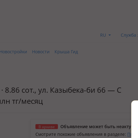
RU
Служба 
Новостройки
Новости
Крыша Гид
· 8.86 сот., ул. Казыбека-би 66 — С
лн тг/месяц
Объявление может быть неактуал
В архиве
Смотрите похожие объявления в разделе:
Прод