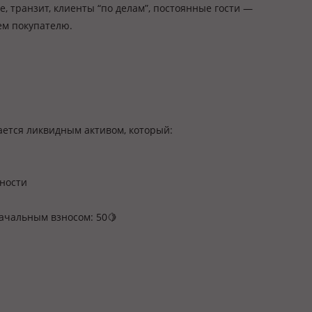
 транзит, клиенты “по делам”, постоянные гости —
яем покупателю.
ается ликвидным активом, который:
ьности
начальным взносом: 50🍋