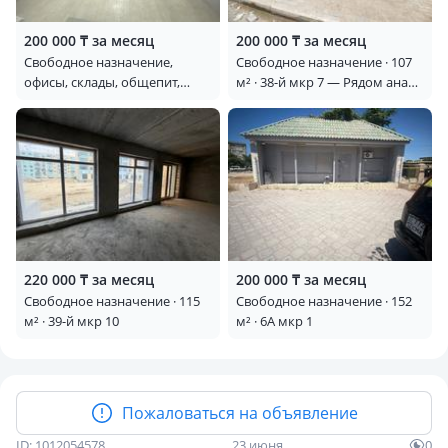
200 000 ₸ за месяц
200 000 ₸ за месяц
Свободное назначение,
Свободное назначение · 107
офисы, склады, общепит,
м² · 38-й мкр 7 — Рядом ана
салоны красоты, медцентры
мен бала
и аптеки, образование,
развлечения, конференц-
залы, кабинеты и рабочие
места · 150 м² · 3-й мкр 65 —
Sofimed
220 000 ₸ за месяц
200 000 ₸ за месяц
Свободное назначение · 115
Свободное назначение · 152
м² · 39-й мкр 10
м² · 6А мкр 1
Пожаловаться на объявление
ID: 1012054578
23 июня
0