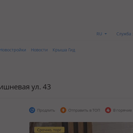
RU
Служба 
Новостройки
Новости
Крыша Гид
 Вишневая ул. 43
Продлить
Отправить в ТОП
В горячие
Срочно, торг