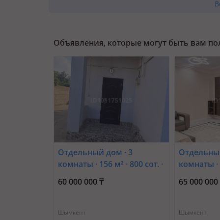
В
Объявления, которые могут быть вам п
Отдельный дом · 3
Отдельный
комнаты · 156 м² · 800 сот. ·
комнаты · 1
Акжан Әл-Машани 75 —
жилой ма
60 000 000 ₸
65 000 000
Мкр.Самал-1, ориентир
Булак, Ку
рынок Самал
Шымкент
Шымкент