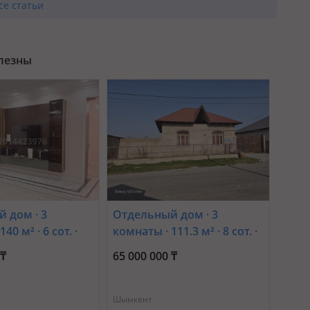
се статьи
олезны
 дом · 3
Отдельный дом · 3
40 м² · 6 сот. ·
комнаты · 111.3 м² · 8 сот. ·
ссив Кайнар
мкр Самал-3, Манас 36 —
 ₸
65 000 000 ₸
нцевича 22
Адал заправка
Шымкент