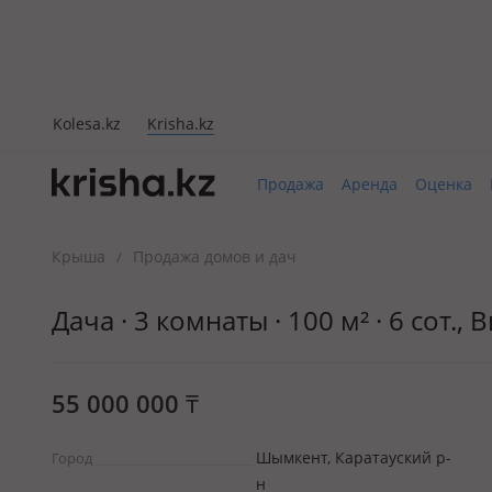
Kolesa.kz
Krisha.kz
Продажа
Аренда
Оценка
Крыша
Продажа домов и дач
/
Дача · 3 комнаты · 100 м² · 6 сот.,
55 000 000
₸
Шымкент, Каратауский р-
Город
н