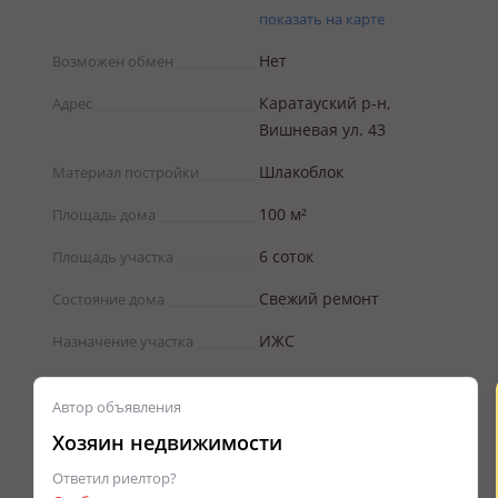
показать на карте
Нет
Возможен обмен
Каратауский р-н,
Адрес
Вишневая ул. 43
Шлакоблок
Материал постройки
100 м²
Площадь дома
6 соток
Площадь участка
Свежий ремонт
Состояние дома
ИЖС
Назначение участка
Автор объявления
Хозяин недвижимости
Ответил риелтор?