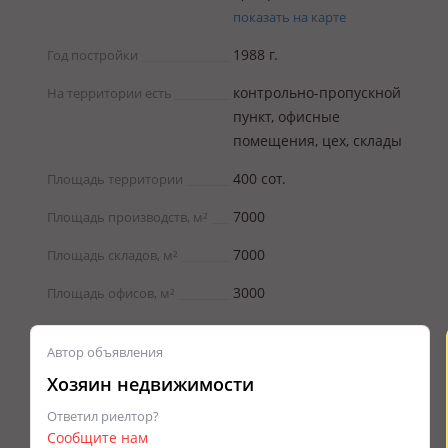
показать на карте
1988 г.
Год постройки
контрольно-пропускной
На территории есть
пункт, офисные
помещения, цех, склады
400 coт.
Площадь территории
7000
Площадь производств, м²
7000
Площадь складов, м²
3000
Площадь офисов, м²
Автор объявления
Хозяин недвижимости
Ответил риелтор?
Сообщите нам