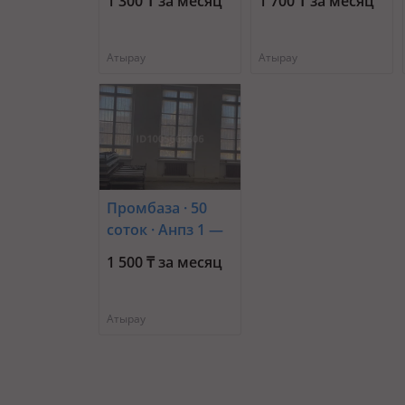
1 300 ₸ за месяц
1 700 ₸ за месяц
кемпинг
Атырау
Атырау
Промбаза · 50
соток · Анпз 1 —
АНПЗ и ТЭЦ
1 500 ₸ за месяц
Атырау