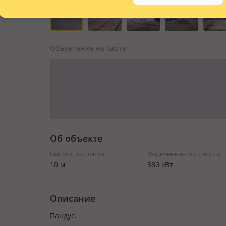
Объявление на карте
Об объекте
Высота потолков
Выделенная мощность
10 м
380 кВт
Описание
Пандус.