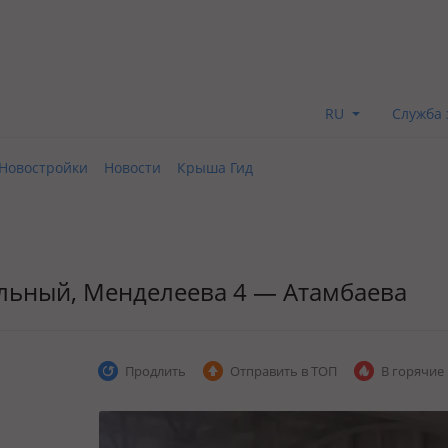
RU
Служба 
Новостройки
Новости
Крыша Гид
альный, Менделеева 4 — Атамбаева
Продлить
Отправить в ТОП
В горячие