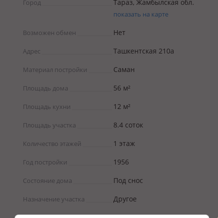
Тараз, Жамбылская обл.
Город
показать на карте
Нет
Возможен обмен
Ташкентская 210а
Адрес
Саман
Материал постройки
56 м²
Площадь дома
12 м²
Площадь кухни
8.4 соток
Площадь участка
1 этаж
Количество этажей
1956
Год постройки
Под снос
Состояние дома
Другое
Назначение участка