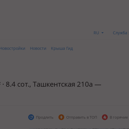
RU
Служба 
Новостройки
Новости
Крыша Гид
· 8.4 сот., Ташкентская 210а —
Продлить
Отправить в ТОП
В горячие