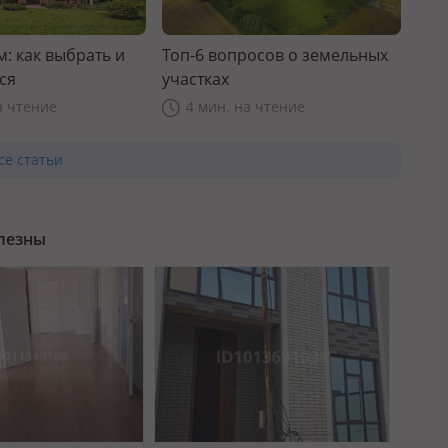
: как выбрать и
Топ-6 вопросов о земельных
ся
участках
а чтение
4 мин. на чтение
се статьи
олезны