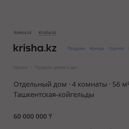
Kolesa.kz
Krisha.kz
Продажа
Аренда
Оценка
Крыша
Продажа домов и дач
/
Отдельный дом · 4 комнаты · 56 м² 
Ташкентская-койгельды
60 000 000
₸