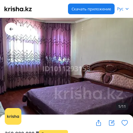
Рус
Скачать приложение
1
/
11