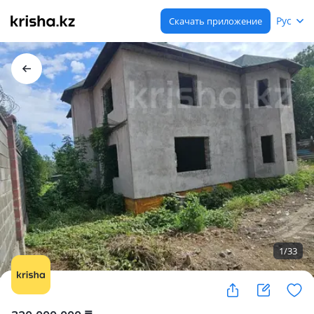
Рус
Скачать приложение
1
/
33