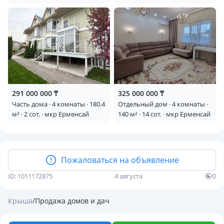
Калкаман-2 Кыдырбекова —
3
Школа № 157
291 000 000 ₸
325 000 000 ₸
Часть дома · 4 комнаты · 180.4
Отдельный дом · 4 комнаты ·
м² · 2 сот. · мкр Ерменсай
140 м² · 14 сот. · мкр Ерменсай
Пожаловаться на объявление
ID: 1011172875
4 августа
0
/
Крыша
Продажа домов и дач