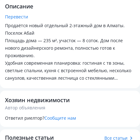
Описание
Перевести
Продаётся новый отдельный 2-этажный дом в Алматы.
Поселок Абай
Площадь дома — 235 м², участок — 8 соток. Дом после
нового дизайнерского ремонта, полностью готов к
проживанию.
Удобная современная планировка: гостиная с тв зоны,
светлые спальни, кухня с встроенной мебелью, несколько
санузлов, качественная лестница со стеклянными
перилами, гардеробные и встроенные шкафы.
Во дворе полностью уложена брусчатка, расположена
Хозяин недвижимости
просторная крытая летняя кухня с мангальной зоной,
Автор объявления
мойкой, варочной поверхностью и удобным
пространством для семейных ужинов, парковка на
Ответил риелтор?
Сообщите нам
несколько автомобилей. Участок огорожен, установлен
качественный забор и освещение.
Полезные статьи
♨️ По всему дому установлен тёплый пол, что обеспечивает
Все статьи