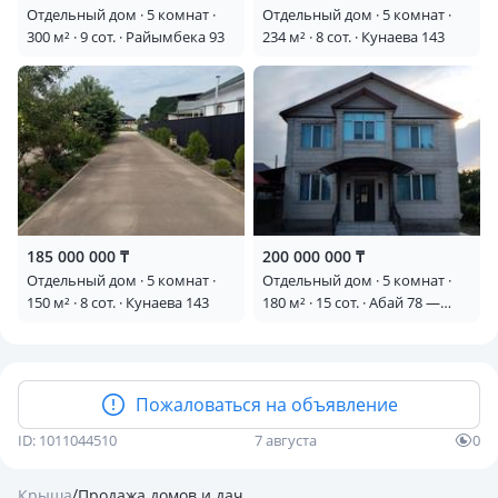
Отдельный дом · 5 комнат ·
Отдельный дом · 5 комнат ·
300 м² · 9 сот. · Райымбека 93
234 м² · 8 сот. · Кунаева 143
185 000 000 ₸
200 000 000 ₸
Отдельный дом · 5 комнат ·
Отдельный дом · 5 комнат ·
150 м² · 8 сот. · Кунаева 143
180 м² · 15 сот. · Абай 78 —
Возле ТРЦ Апорт , Алтын
Орда, мкр Шугыла
Пожаловаться на объявление
ID: 1011044510
7 августа
0
/
Крыша
Продажа домов и дач