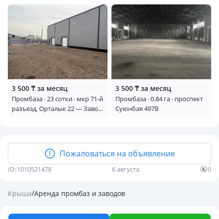
3 500 ₸ за месяц
3 500 ₸ за месяц
Промбаза · 23 сотки · мкр 71-й
Промбаза · 0.84 га · проспект
разъезд, Орталык 22 — Завод
Суюнбая 497В
эфес, кока-кола
Пожаловаться на объявление
ID: 1010521478
6 августа
0
/
Крыша
Аренда промбаз и заводов