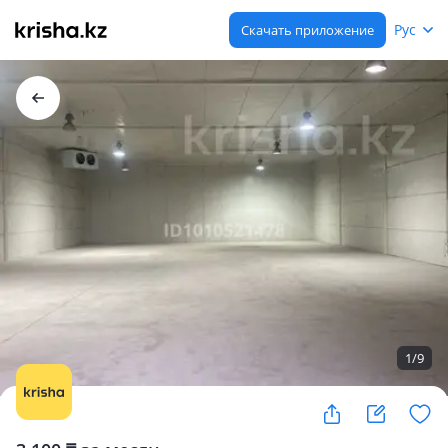
Рус
Скачать приложение
1
/
9