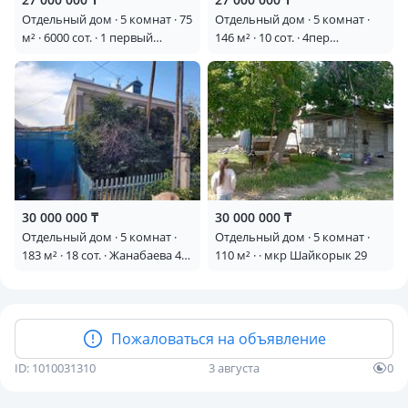
Отдельный дом · 5 комнат · 75
Отдельный дом · 5 комнат ·
м² · 6000 сот. · 1 первый
146 м² · 10 сот. · 4пер
переулок раимбек батыра 20
Сорокина 5
— Район залинии
30 000 000 ₸
30 000 000 ₸
Отдельный дом · 5 комнат ·
Отдельный дом · 5 комнат ·
183 м² · 18 сот. · Жанабаева 47
110 м² · · мкр Шайкорык 29
— Верстовская
Пожаловаться на объявление
ID: 1010031310
3 августа
0