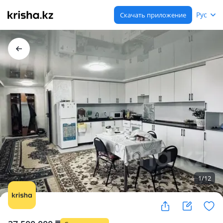
Рус
Скачать приложение
1
/
12