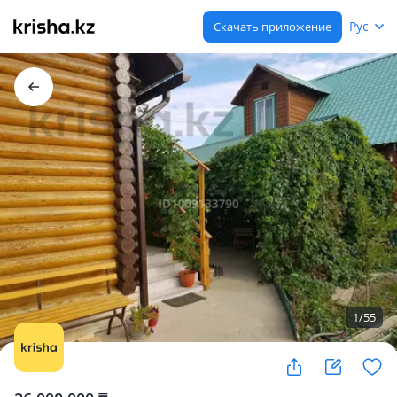
Рус
Скачать приложение
1
/
55