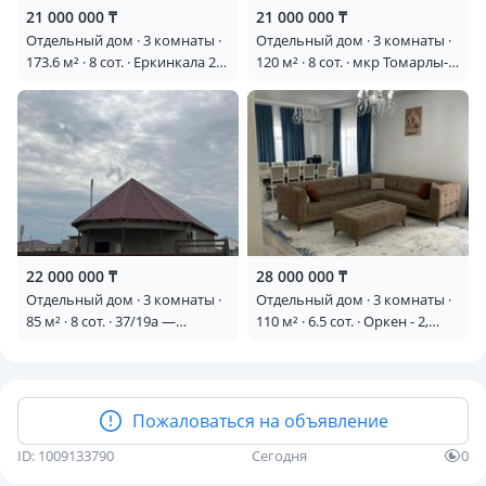
21 000 000 ₸
21 000 000 ₸
Отдельный дом · 3 комнаты ·
Отдельный дом · 3 комнаты ·
173.6 м² · 8 сот. · Еркинкала 2
120 м² · 8 сот. · мкр Томарлы-2,
24 улица 28
Ешмұханбетов 14 көше 6 —
Стадион маныңда
22 000 000 ₸
28 000 000 ₸
Отдельный дом · 3 комнаты ·
Отдельный дом · 3 комнаты ·
85 м² · 8 сот. · 37/19а —
110 м² · 6.5 сот. · Оркен - 2,
Еркинкала 2
Базар жырау
Пожаловаться на объявление
ID: 1009133790
Сегодня
0