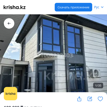
Рус
Скачать приложение
1
/
35