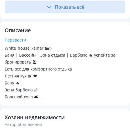
Показать всё
Описание
Перевести
White_house_kainar 🏡✨
Баня | Бассейн | Зона отдыха | Барбекю 🔥 успейте за
бронировать 🏖️
Есть всё для комфортного отдыха
Летняя кухня 🍽
Баня 🔥
Зона барбекю 🍖
Большой холл 🛋
2 спальные комнаты 🛏
Бассейн с подогревом 💦
Хозяин недвижимости
сб-вс цена по дороже !
Автор объявления