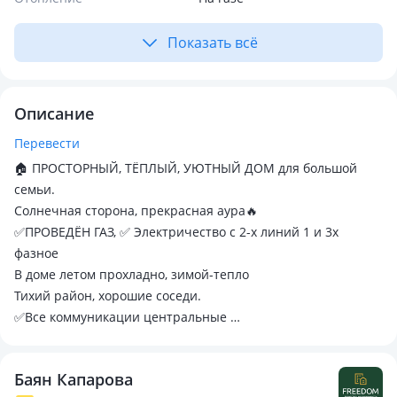
Показать всё
Описание
Перевести
🏠 ПРОСТОРНЫЙ, ТЁПЛЫЙ, УЮТНЫЙ ДОМ для большой
семьи.
Солнечная сторона, прекрасная аура🔥
✅ПРОВЕДЁН ГАЗ, ✅ Электричество с 2-х линий 1 и 3х
фазное
В доме летом прохладно, зимой-тепло
Тихий район, хорошие соседи.
✅Все коммуникации центральные
В саду имеются плодовые насаждения (вишня, яблони и
т.п. )
Баян Капарова
Гараж на два автомобиля, имеются хоз постройки