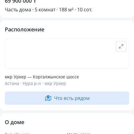
69 900 000 ₸
Часть дома · 5 комнат · 188 м² · 10 сот.
Расположение
мкр Уркер — Коргалжынское шоссе
Астана · Нура р-н · мкр Уркер
Что есть рядом
О доме