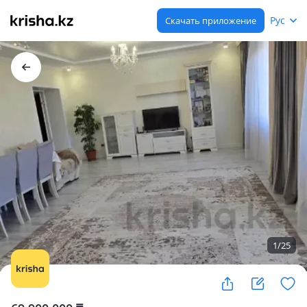
Рус
Скачать приложение
1
/
25