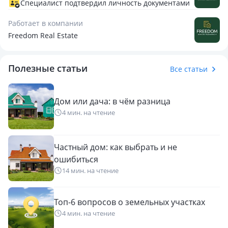
Документы в порядке
Специалист подтвердил личность документами
Подробнее информация по телефону.
Работает в компании
Freedom Real Estate
📞 звоните и приходите на просмотр — этот дом может
стать вашим)
Ваш Специалист по недвижимости Баян!
Полезные статьи
Все статьи
Дом или дача: в чём разница
4 мин. на чтение
Частный дом: как выбрать и не
ошибиться
14 мин. на чтение
Топ-6 вопросов о земельных участках
4 мин. на чтение