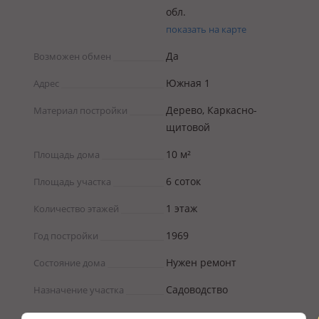
обл.
показать на карте
Да
Возможен обмен
Южная 1
Адрес
Дерево, Каркасно-
Материал постройки
щитовой
10 м²
Площадь дома
6 соток
Площадь участка
1 этаж
Количество этажей
1969
Год постройки
Нужен ремонт
Состояние дома
Садоводство
Назначение участка