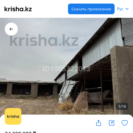
Рус
Скачать приложение
1
/
16