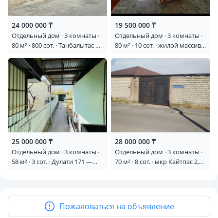
24 000 000 ₸
19 500 000 ₸
Отдельный дом · 3 комнаты ·
Отдельный дом · 3 комнаты ·
80 м² · 800 сот. · Танбалытас —
80 м² · 10 сот. · жилой массив
Мкр Құрсай
Кайнар Булак, 8 1177
25 000 000 ₸
28 000 000 ₸
Отдельный дом · 3 комнаты ·
Отдельный дом · 3 комнаты ·
58 м² · 3 сот. · Дулати 171 —
70 м² · 8 сот. · мкр Кайтпас 2,
Гипер хаус
Қоңыраулы 30
Пожаловаться на объявление