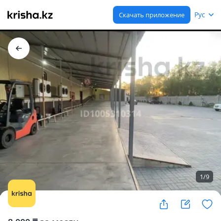
Рус
Скачать приложение
1
/
9