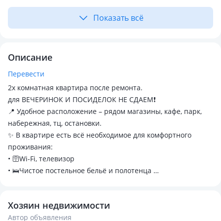
Показать всё
Описание
Перевести
2х комнатная квартира после ремонта.
для ВЕЧЕРИНОК И ПОСИДЕЛОК НЕ СДАЕМ❗️
📍 Удобное расположение – рядом магазины, кафе, парк,
набережная, тц, остановки.
✨ В квартире есть всё необходимое для комфортного
проживания:
• 🛜Wi-Fi, телевизор
• 🛌Чистое постельное бельё и полотенца
• 📺Вся необходимая бытовая техника (холодильник,
стиральная машина, микроволновка, чайник)
Хозяин недвижимости
• 🍽️Посуда и кухонные принадлежности
Автор объявления