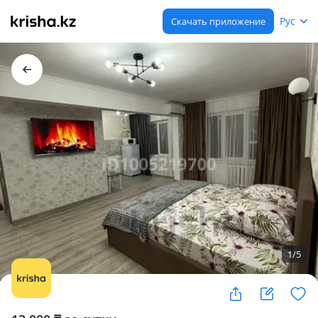
Рус
Скачать приложение
1
/
5