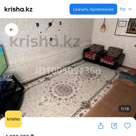
Рус
Скачать приложение
1
/
18