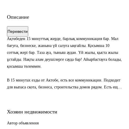
Описание
Перевести
Ақтөбеден 15 минуттық жерде, барлық коммуникация бар. Мал
бағуға, бизнеске, жанына үй салуға ыңғайлы. Қосымша 10
соттық жері бар. Таза ауа, тыныш аудан. Үй жылы, қыста жылы
ұстайды. Нақты алам деушілерге сауда бар! Айырбастауға болады,
қосымша төлеммен.
В 15 минутах езды от Актобе, есть все коммуникации. Подходит
для выпаса скота, бизнеса, строительства домов рядом. Есть еще
10 сот. земли. Свежий воздух, тихий район. В доме тепло, зимой
тоже тепло. Есть торг!
Хозяин недвижимости
Автор объявления