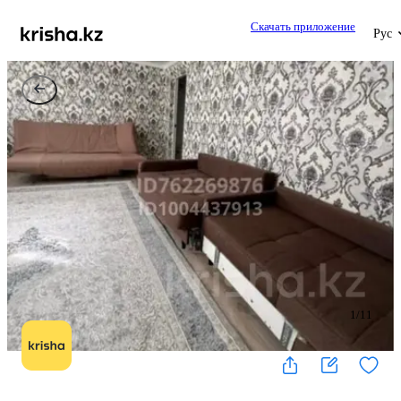
Скачать приложение
Рус
1
/
11