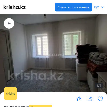
Рус
Скачать приложение
1
/
7