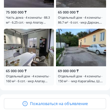
75 000 000 ₸
65 000 000 ₸
Часть дома · 4 комнаты · 88.3
Отдельный дом · 4 комнаты ·
м² · 6.25 сот. · мкр Алатау
86.7 м² · 6 сот. · мкр Дархан,
(ИЯФ), Жетбаева 29/2
Тәшенова 74 —
Бугыбайбатыра
65 000 000 ₸
69 000 000 ₸
Отдельный дом · 4 комнаты ·
Отдельный дом · 4 комнаты ·
160 м² · 6 сот. · мкр Алатау
150 м² · · мкр Карагайлы, Ш.
(ИЯФ)
Мусина 39 — Бывшая ул.
Туркестанская главная Касым
Тажиева
Пожаловаться на объявление