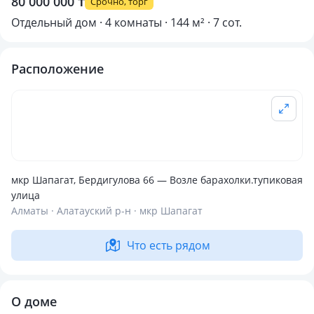
80 000 000 ₸
Срочно, торг
Отдельный дом · 4 комнаты · 144 м² · 7 сот.
Расположение
мкр Шапагат, Бердигулова 66 — Возле барахолки.тупиковая
улица
Алматы · Алатауский р-н · мкр Шапагат
Что есть рядом
О доме