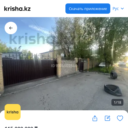
Рус
Скачать приложение
1
/
18