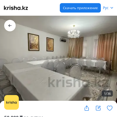
Рус
Скачать приложение
1
/
36