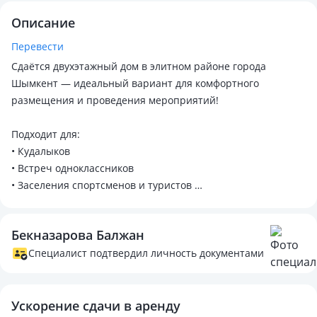
Описание
Перевести
Сдаётся двухэтажный дом в элитном районе города
Шымкент — идеальный вариант для комфортного
размещения и проведения мероприятий!
Подходит для:
• Кудалыков
• Встреч одноклассников
• Заселения спортсменов и туристов
• Командировок
• Проведения тренингов и мастер-классов
Бекназарова Балжан
Вместимость до 30 человек
Специалист подтвердил личность документами
• 6 просторных спальных комнат
• Огромный холл
• Обеденная зона на 36 персон
Ускорение сдачи в аренду