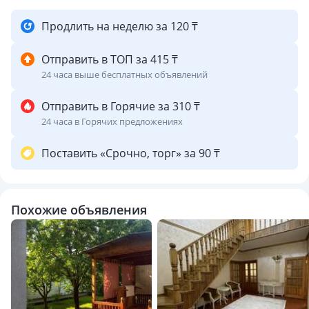
• Полностью укомплектованная кухня: сервировочная
посуда, казан, мангал и всё необходимое для вашего
Продлить на неделю за 120 ₸
мероприятия
Отправить в ТОП за 415 ₸
Уютный благоустроенный двор
24 часа выше бесплатных объявлений
• Просторный тапчан для отдыха
• Парковка на несколько автомобилей
Отправить в Горячие за 310 ₸
24 часа в Горячих предложениях
Условия проживания:
Поставить «Срочно, торг» за 90 ₸
• Чистое, новое постельное бельё
• 2 санузла
• Тепло, уютно и просторно
Похожие объявления
Локация – лучше не придумаешь!
Дом расположен в самом центре Шымкента, в престижном
районе.
Рядом:
– Дендропарк
– Наурыз Парк