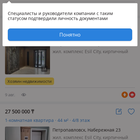
квартиру в черновом варианте в
новом элит…
10 авг.
Специалисты и руководители компании
с таким
статусом подтвердили личность документами
69 500 000
₸
3-комнатная квартира · 90 м² · 4 этаж
Понятно
Петропавловск, Набережная 23
жил. комплекс Esil City, кирпичный
дом, 2025 г.п., потолки 3м., санузел 2
с/у и более, меблирована полностью,
Продается евро 4 комн квартира!
Светлая, теплая, окна на две
Хозяин недвижимости
стороны, не вдо…
9 авг.
27 500 000
₸
1-комнатная квартира · 44 м² · 4/8 этаж
Петропавловск, Набережная 23
жил. комплекс Esil City, кирпичный