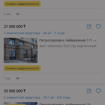
можно переделать под евротрешку,
Хозяин недвижимости
квартира распашон…
9 авг.
21 000 000
₸
1-комнатная квартира · 44 м² · 7 этаж
Петропавловск, Набережная 111 —
Шухова
жил. комплекс Esil City, кирпичный
дом, 2025 г.п., потолки 3м., санузел
раздельный, интернет оптика, Новый
дом. Туалет с ванной сделан ремонт.
Остальная площадь готова для
Хозяин недвижимости
чистовых работ
7 авг.
35 000 000
₸
2-комнатная квартира · 79.1 м² · 6/9 этаж
Петропавловск, Набережная 23