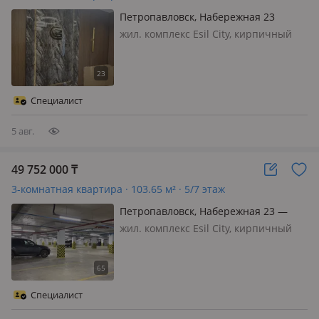
Петропавловск, Набережная 23
жил. комплекс Esil City, кирпичный
дом, 2025 г.п., потолки 3м., санузел
совмещенный, телефон: есть
возможность подключения, без
мебели, Продаю однокомнатную
Специалист
квартиру в черновом варианте в
новом элит…
5 авг.
49 752 000
₸
3-комнатная квартира · 103.65 м² · 5/7 этаж
Петропавловск, Набережная 23 —
Шухова
жил. комплекс Esil City, кирпичный
дом, 2026 г.п., потолки 3м., санузел 2
с/у и более, ЭТА КВАРТИРА
УЧАВСТВУЕТ В АКЦИИ! АВТОМОБИЛЬ
В ПОДАРОК! ✨ Здесь хватит места
Специалист
для семейных ужинов, праздников…