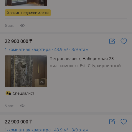
класса. Окна во двор и на улицу. 3
метровые потолки, 2 санузла.
Хозяин недвижимости
Черновая отделка. В жк доступн…
6 авг.
22 900 000
₸
1-комнатная квартира · 43.9 м² · 3/9 этаж
Петропавловск, Набережная 23
жил. комплекс Esil City, кирпичный
дом, 2025 г.п., потолки 3м., санузел
совмещенный, телефон: есть
возможность подключения, без
мебели, Продаю однокомнатную
Специалист
квартиру в черновом варианте в
новом элит…
5 авг.
22 900 000
₸
1-комнатная квартира · 43.9 м² · 3/9 этаж