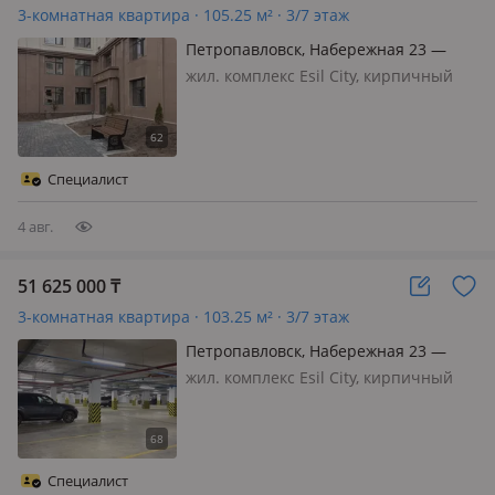
3-комнатная квартира · 105.25 м² · 3/7 этаж
Петропавловск, Набережная 23 —
Шухова
жил. комплекс Esil City, кирпичный
дом, 2026 г.п., потолки 3м., санузел 2
с/у и более, ЭТА КВАРТИРА
УЧАВСТВУЕТ В АКЦИИ автомобиль в
подарок. ПРИЗ гарантирован.
Специалист
Добрый день! Меня зовут *Алина*, и
я…
4 авг.
51 625 000
₸
3-комнатная квартира · 103.25 м² · 3/7 этаж
Петропавловск, Набережная 23 —
Шухова
жил. комплекс Esil City, кирпичный
дом, 2026 г.п., потолки 3м., санузел 2
с/у и более, ЭТА КВАРТИРА
УЧАСТВУЕТ В АКЦИИ-АВТОМОБИЛЬ В
ПОДАРОК!!!! приз гАРАНТИРОВАН!!!
Специалист