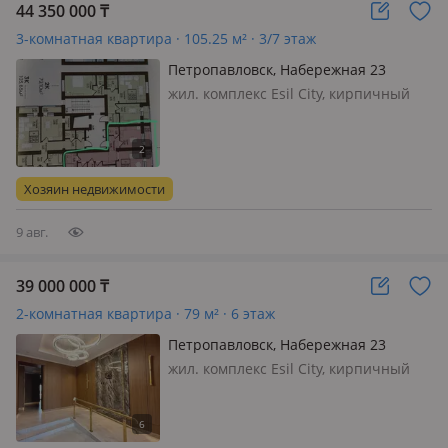
44 350 000
₸
3-комнатная квартира · 105.25 м² · 3/7 этаж
Петропавловск, Набережная 23
жил. комплекс Esil City, кирпичный
дом, 2026 г.п., потолки 3м., санузел 2
с/у и более, Продается шикарная
квартира в строящимся доме возле
парка Победы, в экологически чистом
Хозяин недвижимости
районе
9 авг.
39 000 000
₸
2-комнатная квартира · 79 м² · 6 этаж
Петропавловск, Набережная 23
жил. комплекс Esil City, кирпичный
дом, 2025 г.п., потолки 3м., санузел 2
с/у и более, Квартира в топовом ЖК
города Esil sity, 79квм, двухкомнатная,