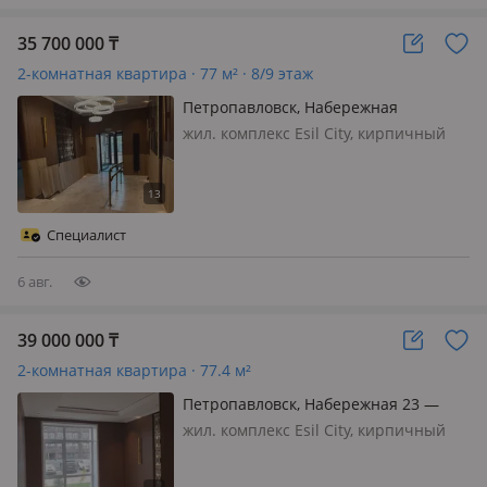
35 700 000
₸
2-комнатная квартира · 77 м² · 8/9 этаж
Петропавловск, Набережная
жил. комплекс Esil City, кирпичный
дом, 2025 г.п., состояние: черновая
отделка, потолки 3м., Уютная и
просторная 2-комнатная квартира в
современном ЖК 2025 года
Специалист
постройки! Основные
характеристики:…
6 авг.
39 000 000
₸
2-комнатная квартира · 77.4 м²
Петропавловск, Набережная 23 —
Шухова
жил. комплекс Esil City, кирпичный
дом, 2025 г.п., потолки 3м., Продам
квартиру в современном ЖК бизнес