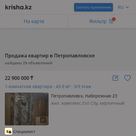
RU
Скачать приложение
2
На карте
Фильтр
Продажа квартир в Петропавловске
найдено
29
объявлений
22 900 000
₸
1-комнатная квартира · 43.9 м² · 3/9 этаж
Петропавловск, Набережная 23
жил. комплекс Esil City, кирпичный
дом, 2025 г.п., потолки 3м., санузел
совмещенный, телефон: есть
возможность подключения, без
мебели, Продаю однокомнатную
Специалист