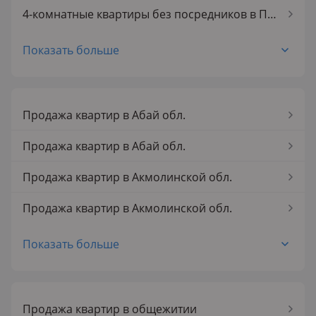
Продажа 5-комнатных квартир в Петропавловске
4-комнатные квартиры без посредников в Петропавловске
5-комнатные квартиры без посредников в Петропавловске
Показать больше
1-комнатные квартиры без посредников
2-комнатные квартиры без посредников
Продажа квартир в Абай обл.
3-комнатные квартиры без посредников
Продажа квартир в Абай обл.
4-комнатные квартиры без посредников
Продажа квартир в Акмолинской обл.
5-комнатные квартиры без посредников
Продажа квартир в Акмолинской обл.
Продажа квартир в Аксае
Показать больше
Продажа квартир в Аксае
Продажа квартир в Актау
Продажа квартир в общежитии