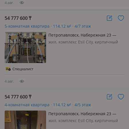
4 авг.
54 777 600
₸
5-комнатная квартира · 114.12 м² · 4/7 этаж
Петропавловск, Набережная 23 —
Шухова
жил. комплекс Esil City, кирпичный
дом, 2026 г.п., потолки 3м., санузел 2
с/у и более, 👑 Просторная 5-
комнатная квартира в ЖК «Есиль
Сити» — место, где сбываются мечты
Специалист
большой семьи Участвует в акц…
4 авг.
54 777 600
₸
4-комнатная квартира · 114.12 м² · 4/5 этаж
Петропавловск, Набережная 23 —
Шухова
жил. комплекс Esil City, кирпичный
дом, 2026 г.п., потолки 3м., санузел 2