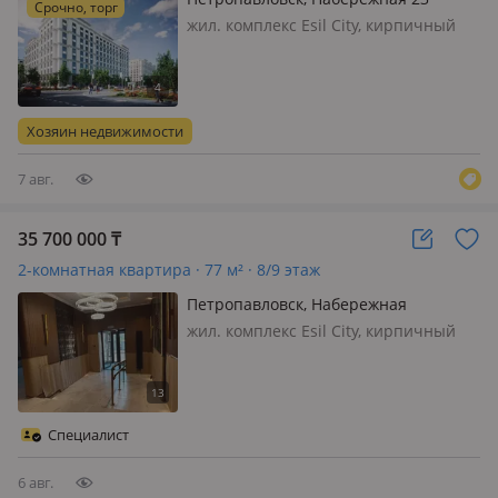
Срочно, торг
жил. комплекс Esil City, кирпичный
дом, 2026 г.п., состояние: черновая
отделка, потолки 3м., Квартира
сдается в 3 квартале 2026 года,
удобное расположение
Хозяин недвижимости
7 авг.
35 700 000
₸
2-комнатная квартира · 77 м² · 8/9 этаж
Петропавловск, Набережная
жил. комплекс Esil City, кирпичный
дом, 2025 г.п., состояние: черновая
отделка, потолки 3м., Уютная и
просторная 2-комнатная квартира в
современном ЖК 2025 года
Специалист
постройки! Основные
характеристики:…
6 авг.