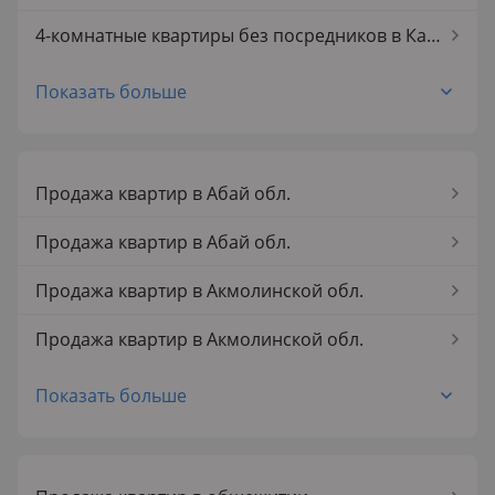
Продажа 5-комнатных квартир в Каратал Талдыкоргана
4-комнатные квартиры без посредников в Каратал Талдыкоргана
5-комнатные квартиры без посредников в Каратал Талдыкоргана
Показать больше
1-комнатные квартиры без посредников
2-комнатные квартиры без посредников
Продажа квартир в Абай обл.
3-комнатные квартиры без посредников
Продажа квартир в Абай обл.
4-комнатные квартиры без посредников
Продажа квартир в Акмолинской обл.
5-комнатные квартиры без посредников
Продажа квартир в Акмолинской обл.
Продажа квартир в Аксае
Показать больше
Продажа квартир в Аксае
Продажа квартир в Актау