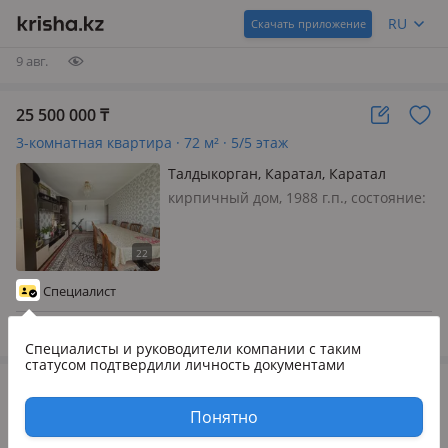
трехкомнатную квартиру на втором
Хозяин недвижимости
RU
Скачать приложение
этаже пятиэтажного теплого дома.
Квартира пос…
9 авг.
25 500 000
₸
3-комнатная квартира · 72 м² · 5/5 этаж
Талдыкорган, Каратал, Каратал
кирпичный дом, 1988 г.п., состояние:
не новый, но аккуратный ремонт,
потолки 2.8м., санузел раздельный,
меблирована частично, Уютная
квартира в микрорайоне с развитой
Специалист
инфраструктурой, в шагов…
9 авг.
Специалисты и руководители компании
с таким
статусом подтвердили личность документами
18 000 000
₸
2-комнатная квартира · 61 м² · 5/5 этаж
Понятно
Талдыкорган, Каратал, Каратал