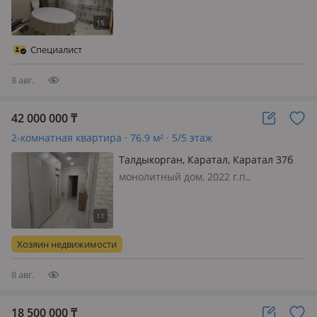
потолки 2.8м., санузел раздельный,
меблирована частично, Срочно
продаётся 3-х комнатная квартира
Специалист
улучшенной планировки в мк…
8 авг.
42 000 000
₸
2-комнатная квартира · 76.9 м² · 5/5 этаж
Талдыкорган, Каратал, Каратал 37б
монолитный дом, 2022 г.п.,
состояние: свежий ремонт, потолки
3м., санузел раздельный, телефон:
есть возможность подключения,
интернет ADSL, меблирована
Хозяин недвижимости
частично, Продается квартира в мкр
Каратал. оче…
8 авг.
18 500 000
₸