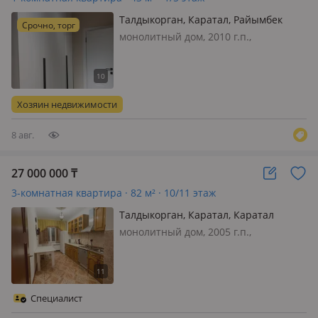
Талдыкорган, Каратал, Райымбек
Срочно, торг
батыра — Возле Ниш
монолитный дом, 2010 г.п.,
состояние: свежий ремонт, потолки
2.8м., санузел совмещенный,
телефон: есть возможность
подключения, интернет проводной,
Хозяин недвижимости
меблирована полностью, Срочно
продаётся уютн…
8 авг.
27 000 000
₸
3-комнатная квартира · 82 м² · 10/11 этаж
Талдыкорган, Каратал, Каратал
монолитный дом, 2005 г.п.,
состояние: не новый, но аккуратный
ремонт, потолки 2.6м., санузел
раздельный, меблирована
полностью, Продаётся просторная 3-
Специалист
комнатная квартира в мкр. Каратал.