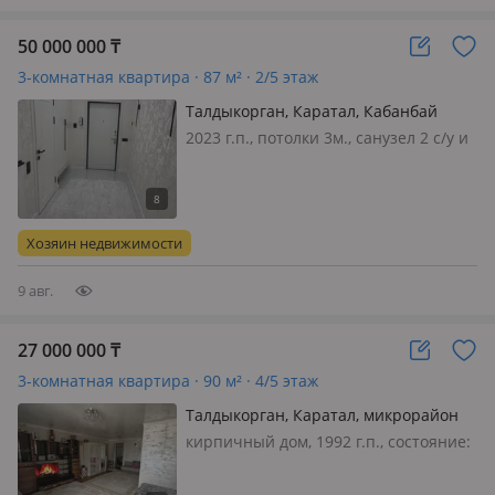
50 000 000
₸
3-комнатная квартира · 87 м² · 2/5 этаж
Талдыкорган, Каратал, Кабанбай
Батыра 1/2 — Дом студентов
2023 г.п., потолки 3м., санузел 2 с/у и
более, телефон: есть возможность
подключения, интернет оптика,
меблирована полностью, Срочно
продается трехкомнатная квартира в
Хозяин недвижимости
тихом, экологически чист…
9 авг.
27 000 000
₸
3-комнатная квартира · 90 м² · 4/5 этаж
Талдыкорган, Каратал, микрорайон
Каратал 57 — улица Ш. Уалиханова
кирпичный дом, 1992 г.п., состояние:
не новый, но аккуратный ремонт,
потолки 2.8м., санузел раздельный,