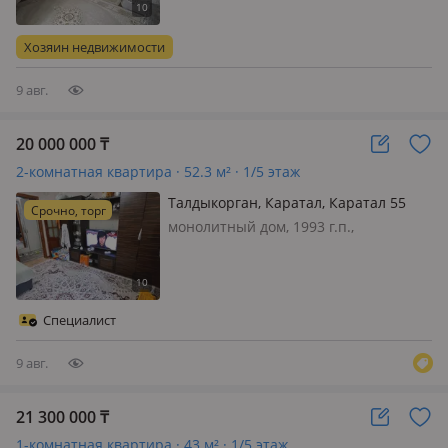
телефон: есть возможность
подключения, интернет проводной,
Хозяин недвижимости
меблирована полностью, Продам…
9 авг.
20 000 000
₸
2-комнатная квартира · 52.3 м² · 1/5 этаж
Талдыкорган, Каратал, Каратал 55
Срочно, торг
монолитный дом, 1993 г.п.,
состояние: не новый, но аккуратный
ремонт, потолки 2.8м., санузел
раздельный, телефон: есть
возможность подключения, интернет
Специалист
проводной, Продаётся квартира в
Каратале на…
9 авг.
21 300 000
₸
1-комнатная квартира · 43 м² · 1/5 этаж