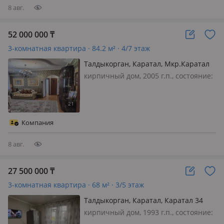
Преимущес…
8 авг.
52 000 000
₸
3-комнатная квартира · 84.2 м² · 4/7 этаж
Талдыкорган, Каратал, Мкр.Каратал
10б
кирпичный дом, 2005 г.п., состояние:
не новый, но аккуратный ремонт,
потолки 2.8м., санузел раздельный,
телефон: есть возможность
подключения, интернет оптика,
Компания
меблирована частично
8 авг.
27 500 000
₸
3-комнатная квартира · 68 м² · 3/5 этаж
Талдыкорган, Каратал, Каратал 34
кирпичный дом, 1993 г.п., состояние:
не новый, но аккуратный ремонт,