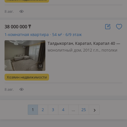
комнатная квартира в хорошем
состоянии…
8 авг.
38 000 000
₸
1-комнатная квартира · 54 м² · 6/9 этаж
Талдыкорган, Каратал, Каратал 40 —
Акиматовский дом
монолитный дом, 2012 г.п., потолки
2.8м., санузел совмещенный,
меблирована полностью, Квартира
премиум класса! Мебель, бытовая
техника все останется
Хозяин недвижимости
8 авг.
1
2
3
4
...
25