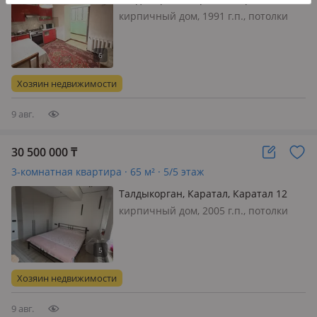
кирпичный дом, 1991 г.п., потолки
2.7м., санузел совмещенный,
меблирована частично, ЦЕНА
ОКОНЧАТЕЛЬНАЯ
Хозяин недвижимости
9 авг.
30 500 000
₸
3-комнатная квартира · 65 м² · 5/5 этаж
Талдыкорган, Каратал, Каратал 12
кирпичный дом, 2005 г.п., потолки
2.8м., санузел раздельный, интернет
ADSL, меблирована полностью,
Продам квартиру полностью
мебелированную, свежий ремонт,
Хозяин недвижимости
сантехника, электро провода все
новое, ремо…
9 авг.