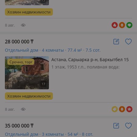
меблирована полностью, Астана
жилой массив в Сарыаркинском
Хозяин недвижимости
районе, продается ДВА ДОМА В
одном живёт хоз…
8 авг.
28 000 000
₸
Отдельный дом · 4 комнаты · 77.4 м² · 7.5 сот.
Астана, Сарыарка р-н, Баркытбел 15
Срочно, торг
— Пересечение улиц Конституция и
1 этаж, 1953 г.п., поливная вода:
Байсеитова
постоянно, электричество: есть, газ:
можно подключить, потолки 2.5м.,
меблирована частично, Продам дом,
расположен в развитом районе.
Хозяин недвижимости
Хорошая транспортная развязка…
8 авг.
35 000 000
₸
Отдельный дом · 3 комнаты · 54 м² · 8 сот.