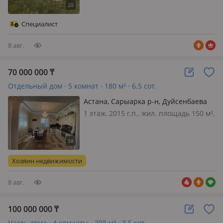
Продается недостроенный жилой
дом в тихом районе! Предлагается
Специалист
просторный двухэтажный жилой дом
общей площадь…
8 авг.
70 000 000
₸
Отдельный дом · 5 комнат · 180 м² · 6.5 сот.
Астана, Сарыарка р-н, Дуйсенбаева
24 а
1 этаж, 2015 г.п., жил. площадь 150 м²,
кухня 25 м², электричество: есть, газ:
магистральный, потолки 4м.,
меблирована частично, Продам
добротный дом180кв. м. место сухое,
Хозяин недвижимости
во дворе еще один дом 65 кв…
8 авг.
100 000 000
₸
Часть дома · 4 комнаты · 298 м² · 3.5 сот.