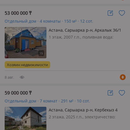
53 000 000
₸
Отдельный дом · 4 комнаты · 150 м² · 12 сот.
Астана, Сарыарка р-н, Аркалык 36/1
— Коктал 2
1 этаж, 2007 г.п., поливная вода:
постоянно, электричество: есть, газ:
магистральный, потолки 2.7м.,
меблирована частично, Продаётся
жилой дом в коктал 2 На продажу
Хозяин недвижимости
предлагается тёплый,
благоустроенн…
8 авг.
59 000 000
₸
Отдельный дом · 7 комнат · 291 м² · 10 сот.
Астана, Сарыарка р-н, Кербекыз 4
2 этажа, 2025 г.п., электричество:
можно подключить, газ:
магистральный, потолки 3.2м.,