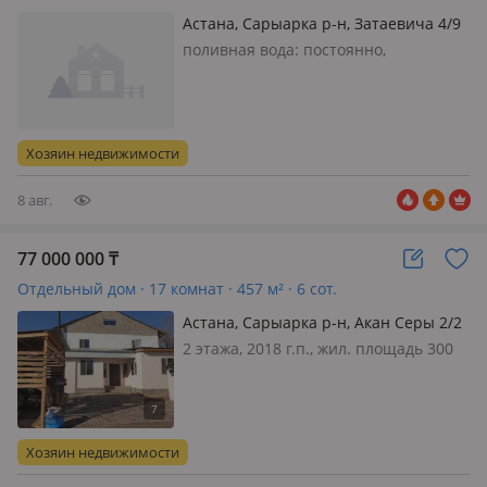
Астана, Сарыарка р-н, Затаевича 4/9
поливная вода: постоянно,
электричество: есть, газ:
магистральный, меблирована
частично, Продаётся земельный
участок с двумя домами — отличное
Хозяин недвижимости
место для бизнеса или застройки!
Продаётся участок 8 сот…
8 авг.
77 000 000
₸
Отдельный дом · 17 комнат · 457 м² · 6 сот.
Астана, Сарыарка р-н, Акан Серы 2/2
— Дулатова
2 этажа, 2018 г.п., жил. площадь 300
м², кухня 50 м², электричество: есть,
газ: магистральный, потолки 2.7м.,
меблирована полностью, Отличное
вложение в готовый бизнес с
Хозяин недвижимости
шикарной геолокацией…