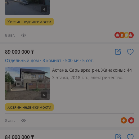
по факту, по документам 3, 6 соток в
центре города, Центральная
канализация, Газ центральный,
Хозяин недвижимости
рядом соседи построили новый дом
можно постро…
8 авг.
89 000 000
₸
Отдельный дом · 8 комнат · 500 м² · 5 сот.
Астана, Сарыарка р-н, Жанаконыс 44
3 этажа, 2018 г.п., электричество:
есть, газ: магистральный, потолки
3м., меблирована частично, Дом
находится в доль дороги, отличная
локация, на одном участке построино
Хозяин недвижимости
два коттеджа, 1 коттедж -300…
8 авг.
84 000 000
₸