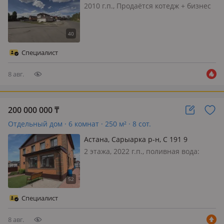
2010 г.п., Продаётся котедж + бизнес
10 комнаты на сдачу 500 тыс баня
доходом мес 700 тыс
Специалист
8 авг.
200 000 000
₸
Отдельный дом · 6 комнат · 250 м² · 8 сот.
Астана, Сарыарка р-н, С 191 9
2 этажа, 2022 г.п., поливная вода:
постоянно, электричество: есть, газ:
магистральный, потолки 3м.,
меблирована полностью, Продается
дом - двухэтажный коттедж с
Специалист
мансардой, гаражом на 2 машины,
баней…
8 авг.