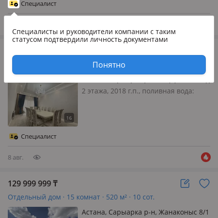
Современный дом 2020 года
Специалист
постройки, построенный для себя из
качес…
8 авг.
Специалисты и руководители компании
с таким
статусом подтвердили личность документами
169 999 999
₸
Отдельный дом · 4 комнаты · 315 м² · 7 сот.
Понятно
Астана, Сарыарка р-н, Акқорған 2б-2д
2 этажа, 2018 г.п., поливная вода:
постоянно, электричество: есть, газ:
магистральный, потолки 3.2м.,
меблирована полностью, ✨
Продаётся частный дом с
Специалист
дизайнерским интерьером и
собственной сауной в…
8 авг.
129 999 999
₸
Отдельный дом · 15 комнат · 520 м² · 10 сот.
Астана, Сарыарка р-н, Жанаконыс 8/1