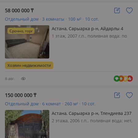
58 000 000
₸
Отдельный дом · 3 комнаты · 100 м² · 10 сот.
Астана, Сарыарка р-н, Айдарлы 4
Срочно, торг
1 этаж, 2007 г.п., поливная вода: по
расписанию, электричество: есть,
газ: магистральный, потолки 2.6м.,
меблирована частично, Продеться
частный дом. В районе Коктал 2 .
Хозяин недвижимости
Участок угловой 10сот…
8 авг.
150 000 000
₸
Отдельный дом · 6 комнат · 260 м² · 10 сот.
Астана, Сарыарка р-н, Тлендиева 237
— Акан сери
2 этажа, 2006 г.п., поливная вода: нет,
электричество: есть, газ:
магистральный, потолки 2.7м.,