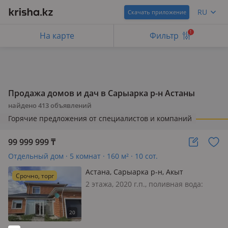
RU
Скачать приложение
1
На карте
Фильтр
Продажа домов и дач в Сарыарка р-н Астаны
найдено
413
объявлений
Горячие предложения от специалистов и компаний
99 999 999
₸
Отдельный дом · 5 комнат · 160 м² · 10 сот.
Астана, Сарыарка р-н, Акыт
Срочно, торг
улимжиулы 13
2 этажа, 2020 г.п., поливная вода:
постоянно, электричество: есть, газ:
магистральный, потолки 3м.,
меблирована полностью,