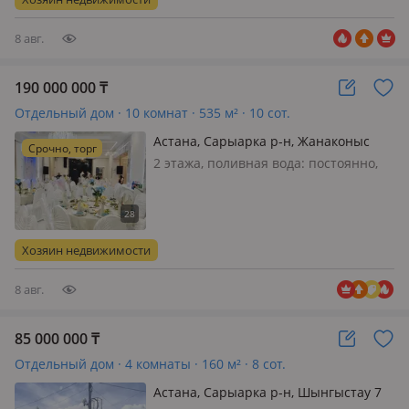
ЗЕМЛЯ, КОТОРАЯ КОРМИТ 🌳 Если вы
ищ…
8 авг.
190 000 000
₸
Отдельный дом · 10 комнат · 535 м² · 10 сот.
Астана, Сарыарка р-н, Жанаконыс
Срочно, торг
2 этажа, поливная вода: постоянно,
электричество: есть, газ:
магистральный, потолки 3.3м.,
меблирована полностью, Продаем
прибыльный действующий бизнес -
Хозяин недвижимости
гостевой дом, функционирует с марта
2024…
8 авг.
85 000 000
₸
Отдельный дом · 4 комнаты · 160 м² · 8 сот.
Астана, Сарыарка р-н, Шынгыстау 7