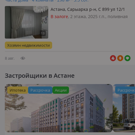
Астана, Сарыарка р-н, С 899 ул 12/1
— Коктал 1
В залоге
, 2 этажа, 2025 г.п., поливная
вода: постоянно, электричество: есть,
газ: магистральный, потолки 3м.,
меблирована частично, 🏡 Продается
уютный и просторный дом!
Хозяин недвижимости
Предлагается к продаж…
8 авг.
Застройщики в Астане
Ипотека
Рассрочка
Акции
Рассроч