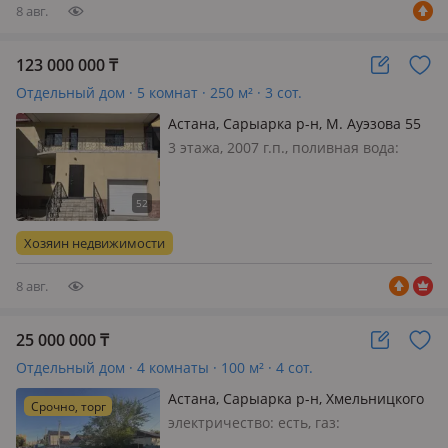
8 авг.
123 000 000
₸
Отдельный дом · 5 комнат · 250 м² · 3 сот.
Астана, Сарыарка р-н, М. Ауэзова 55
— Московская, Молдагуловой
3 этажа, 2007 г.п., поливная вода:
постоянно, электричество: есть, газ:
нет, потолки 2.8м., меблирована
частично, Продается 3-этажный
таунхаус со встроенным гаражом,
Хозяин недвижимости
садом и сауной в тихом стар…
8 авг.
25 000 000
₸
Отдельный дом · 4 комнаты · 100 м² · 4 сот.
Астана, Сарыарка р-н, Хмельницкого
Срочно, торг
5 — Московский
электричество: есть, газ:
магистральный, Продаю Дом 6 соток