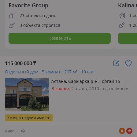
Favorite Group
Kalina
23 объекта сдано
1 о
3 объекта строятся
1 о
Позвонить
115 000 000
₸
Отдельный дом · 5 комнат · 267 м² · 10 сот.
Астана, Сарыарка р-н, Торгай 15 —
Улытау
В залоге
, 2 этажа, 2010 г.п., поливная
вода: нет, электричество: есть, газ:
магистральный, потолки 2.6м.,
меблирована частично, Участок 10
соток, ровный, ухоженный, с
Хозяин недвижимости
отличным потенциалом дл…
8 авг.