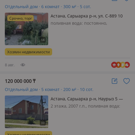
Отдельный дом · 6 комнат · 300 м² · 5 сот.
Астана, Сарыарка р-н, ул. С-889 10
Срочно, торг
поливная вода: постоянно,
меблирована частично, Продаётся
коттедж (таунхаус) Все коммуникации
подключены: газ, центральная
канализация, вода, электричество.
Хозяин недвижимости
Развитая инфраструктура: рядом
автобусны…
8 авг.
120 000 000
₸
Отдельный дом · 5 комнат · 200 м² · 10 сот.
Астана, Сарыарка р-н, Наурыз 5 —
Наурыз
2 этажа, 2007 г.п., поливная вода:
постоянно, электричество: есть, газ:
магистральный, потолки 2.1м.,
меблирована полностью, 🌳 УГОЛ
УЮТА: ДОМ, ГДЕ ХОЧЕТСЯ ЖИТЬ, И
Хозяин недвижимости