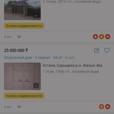
— Район коктал -1, по проспекту
2 этажа, 2015 г.п., поливная вода:
Тлендиева.
постоянно, электричество: есть, газ:
магистральный, потолки 2.7м.,
меблирована частично, Продается
просторный двухэтажный частный
Хозяин недвижимости
дом, идеально подходящий д…
8 авг.
25 000 000
₸
Отдельный дом · 5 комнат · 84 м² · 6 сот.
Астана, Сарыарка р-н, Жалын 46а
1 этаж, 1958 г.п., поливная вода:
постоянно, электричество: есть, газ:
можно подключить, потолки 3м., без
мебели, Нуждается в ремонте
Хозяин недвижимости
8 авг.