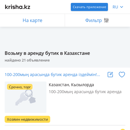
RU
Скачать приложение
На карте
Фильтр
Возьму в аренду бутик в Казахстане
найдено
21
объявление
100-200мың арасында бутик аренда іздеймін!…
Казахстан, Кызылорда
Срочно, торг
100-200мың арасында бутик аренда
іздеймін! Жақсы жерде орналасқан.
Тек аренда ретинде. Сатып алу емес.
1 или 2ші этаждан
Хозяин недвижимости