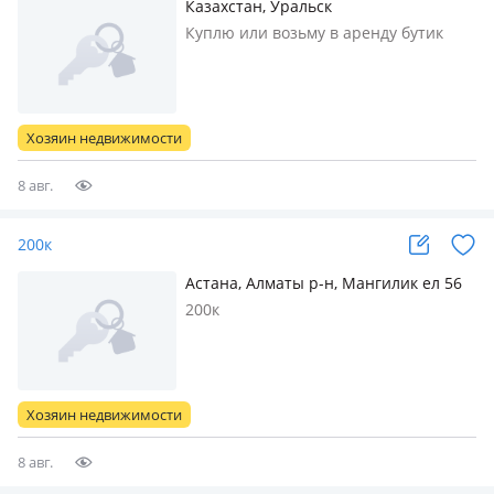
Казахстан, Уральск
Куплю или возьму в аренду бутик
площадью от 50 до 100 кВ м. в трц
«Сити центр», «Азия мол», «Алем
Плаза»
Хозяин недвижимости
8 авг.
200к
Астана, Алматы р-н, Мангилик ел 56
200к
Хозяин недвижимости
8 авг.