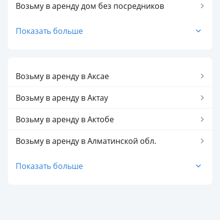
Возьму в аренду помещение
Возьму в аренду дом без посредников
Возьму в аренду участок
Возьму в аренду кафе без посредников
Показать больше
Возьму в аренду квартиру без посредников
Возьму в аренду магазин без посредников
Возьму в аренду в Аксае
Возьму в аренду офис без посредников
Возьму в аренду в Актау
Возьму в аренду пекарню без посредников
Возьму в аренду в Актобе
Возьму в аренду помещение без посредников
Возьму в аренду в Алматинской обл.
Возьму в аренду прочее без посредников
Возьму в аренду в Алматы
Показать больше
Возьму в аренду участок без посредников
Возьму в аренду в Астане
Возьму в аренду в Атырау