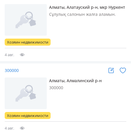
Алматы, Алатауский р-н, мкр Нуркент
жок — Жок
Сұлулық салонын жалға аламын.
Жұмысқа дайын, адам көп жүретін
жерде болса жақсы.
Ұсыныстарыңызды жеке хабарламаға
немесе телефон арқылы жіберіңіз
Хозяин недвижимости
4 авг.
300000
Алматы, Алмалинский р-н
300000
Хозяин недвижимости
4 авг.