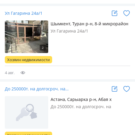
Ул Гагарина 24а/1
Шымкент, Туран р-н, 8-й микрорайон
— ул Гагарина 24а/1
Ул Гагарина 24а/1
Хозяин недвижимости
4 авг.
До 250000т. на долгосроч. на…
Астана, Сарыарка р-н, Абая х
Кумисбекова,,,,Кумисбекова х
До 250000т. на долгосроч. на
сейфулина,,район 10полик,, — Район
1линиий (не во дворе)
10полик, т.д северный,рын.Эталон,от
ул.сарыарка до ул.Бейбарыс