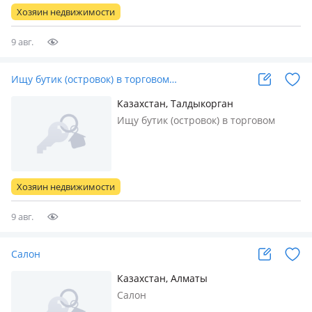
Хозяин недвижимости
9 авг.
Ищу бутик (островок) в торговом…
Казахстан, Талдыкорган
Ищу бутик (островок) в торговом
центре. Рассматриваю локации:
Евразия, Шаган, Карагаш, Кервен.
Интересует формат островка.
Бюджет на аренду: до 100 000 тенге в
Хозяин недвижимости
месяц. Срок аренды: долгосрочно.
Гото…
9 авг.
Салон
Казахстан, Алматы
Салон