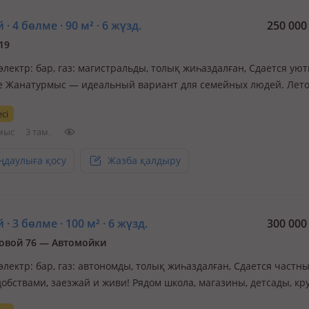
 · 4 бөлме · 90 м² · 6 жүзд.
250 00
19
 электр: бар, газ: магистральды, толық жиһаздалған, Сдается ую
е Жанатурмыс — идеальный вариант для семейных людей. Лето
охладно, зимой тепло. Внутри есть всё необходимое для комфор
сі
ния: холодильник, стиральная машина, вся мебель, высокоскор
мыс
3 там.
ңдаулыға қосу
Жазба қалдыру
 · 3 бөлме · 100 м² · 6 жүзд.
300 00
овой 76 — Автомойки
 электр: бар, газ: автономды, толық жиһаздалған, Сдается частн
обствами, заезжай и живи! Рядом школа, магазины, детсады, кр
красоты, между двух больших проспектов, можно выехать на пр