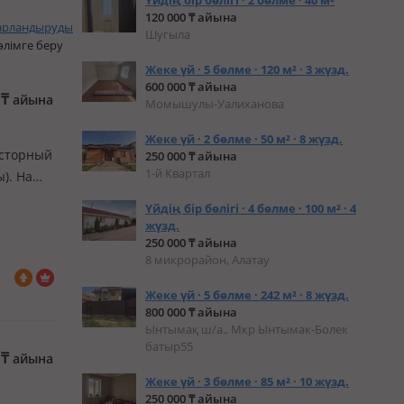
Үйдің бір бөлігі · 2 бөлме · 40 м²
120 000 ₸ айына
арландыруды
Шугыла
өлімге беру
Жеке үй · 5 бөлме · 120 м² · 3 жүзд.
600 000 ₸ айына
0
₸
айына
Момышулы-Уалиханова
Жеке үй · 2 бөлме · 50 м² · 8 жүзд.
росторный
250 000 ₸ айына
1-й Квартал
). На
 беседка
Үйдің бір бөлігі · 4 бөлме · 100 м² · 4
обиле…
жүзд.
250 000 ₸ айына
8 микрорайон, Алатау
Жеке үй · 5 бөлме · 242 м² · 8 жүзд.
800 000 ₸ айына
Ынтымақ ш/а., Мкр Ынтымак-Болек
батыр55
0
₸
айына
Жеке үй · 3 бөлме · 85 м² · 10 жүзд.
250 000 ₸ айына