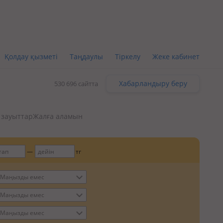
Қолдау қызметі
Таңдаулы
Тіркелу
Жеке кабинет
Хабарландыру беру
530 696 сайтта
, зауыттар
Жалға аламын
тг
Маңызды емес
Маңызды емес
Маңызды емес