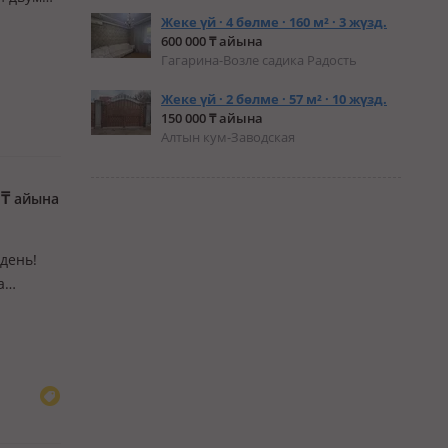
Жеке үй · 4 бөлме · 160 м² · 3 жүзд.
600 000 ₸ айына
Гагарина-Возле садика Радость
Жеке үй · 2 бөлме · 57 м² · 10 жүзд.
150 000 ₸ айына
Алтын кум-Заводская
0
₸
айына
 день!
а
ая.