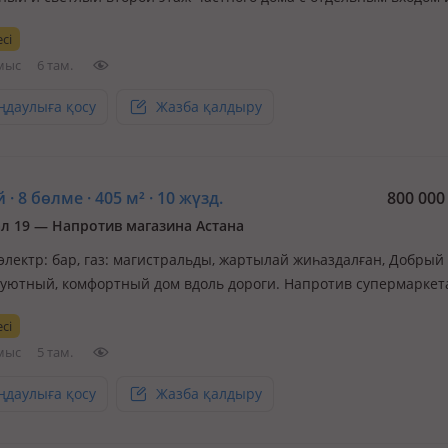
ми
сі
мыс
6 там.
ңдаулыға қосу
Жазба қалдыру
 · 8 бөлме · 405 м² · 10 жүзд.
800 00
ал 19 — Напротив магазина Астана
 электр: бар, газ: магистральды, жартылай жиһаздалған, Добрый
 уютный, комфортный дом вдоль дороги. Напротив супермаркет
 Пожарная сигнализация, 16 камер, видеодомовон. 3 фазка. В
сі
чески чистом районе Алматинской области. Рядом БАКАД, пр. Аб
мыс
5 там.
 на долги…
ңдаулыға қосу
Жазба қалдыру