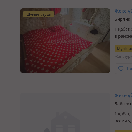
Жеке үй
Шұғыл, сауда
Бирлик 
1 қабат,
в район
доме пр
Мүлік ие
прожива
Жанатур
Та
Жеке үй
Байсеит
1 қабат,
всеми уд
салоны 