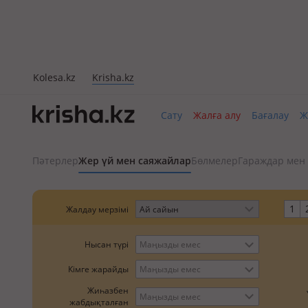
Kolesa.kz
Krisha.kz
Сату
Жалға алу
Бағалау
Ж
Пәтерлер
Жер үй мен саяжайлар
Бөлмелер
Гараждар мен
1
Жалдау мерзімі
Нысан түрі
Маңызды емес
Кімге жарайды
Маңызды емес
Жиһазбен
Маңызды емес
жабдықталған