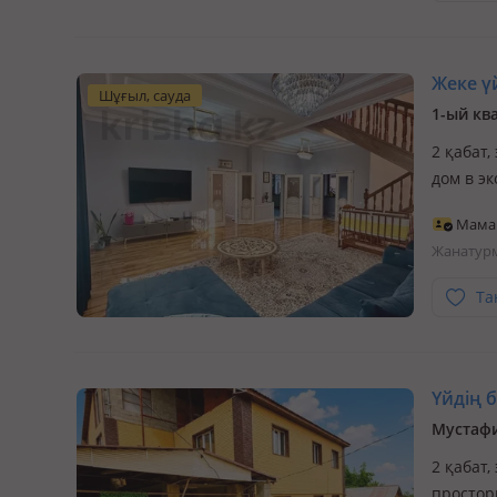
Жеке үй
Шұғыл, сауда
1-ый кв
2 қабат,
дом в э
есть дл
Мама
рассмот
Жанатур
Та
Үйдің бі
Мустафи
2 қабат,
простор