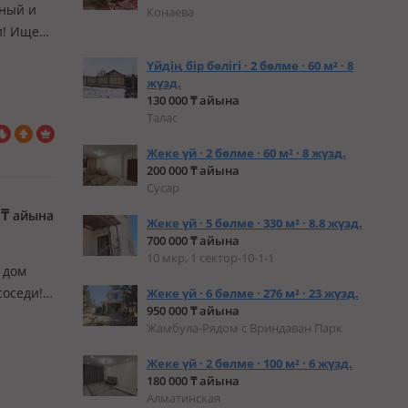
тный и
Конаева
и! Ищете
до
Үйдің бір бөлігі · 2 бөлме · 60 м² · 8
и или
жүзд.
130 000 ₸ айына
Талас
Жеке үй · 2 бөлме · 60 м² · 8 жүзд.
200 000 ₸ айына
Сусар
0
₸
айына
Жеке үй · 5 бөлме · 330 м² · 8.8 жүзд.
700 000 ₸ айына
10 мкр, 1 сектор-10-1-1
 дом
соседи!
Жеке үй · 6 бөлме · 276 м² · 23 жүзд.
950 000 ₸ айына
сдается
Жамбула-Рядом с Вриндаван Парк
Жеке үй · 2 бөлме · 100 м² · 6 жүзд.
180 000 ₸ айына
Алматинская