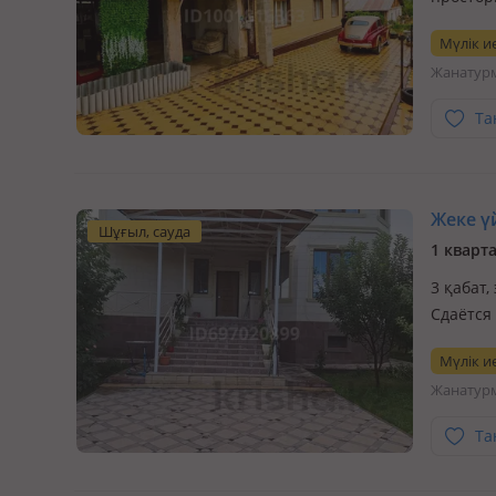
балкона
Мүлік ие
Жанатур
Та
Жеке үй
Шұғыл, сауда
1 кварт
3 қабат,
Сдаётся
Астана.
Мүлік ие
экологи
Жанатур
Сдаётся
Та