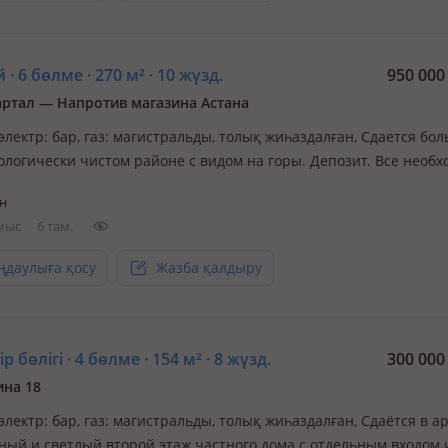
 · 6 бөлме · 270 м² · 10 жүзд.
950 00
артал — Напротив магазина Астана
 электр: бар, газ: магистральды, толық жиһаздалған, Сдается бо
кологически чистом районе с видом на горы. Депозит. Все необ
я комфортного и долгого проживания. Под коммерческие цели 
н
реть. звоните по всем вопросам по указанному номеру
мыс
6 там.
ңдаулыға қосу
Жазба қалдыру
р бөлігі · 4 бөлме · 154 м² · 8 жүзд.
300 00
на 18
 электр: бар, газ: магистральды, толық жиһаздалған, Сдаётся в а
ный и светлый второй этаж частного дома с отдельным входом 