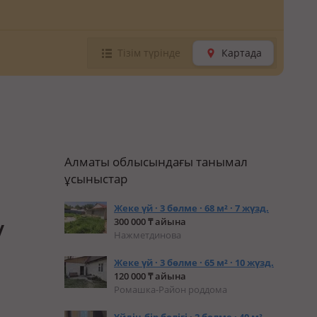
Тізім түрінде
Картада
Алматы облысындағы танымал
ұсыныстар
Жеке үй · 3 бөлме · 68 м² · 7 жүзд.
300 000 ₸ айына
/
Нажметдинова
Жеке үй · 3 бөлме · 65 м² · 10 жүзд.
120 000 ₸ айына
Ромашка-Район роддома