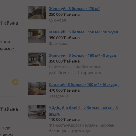
Жеке үй · 3 бөлме · 170 м²
250 000 ₸ айына
Суюнбая
0
₸
айына
Жеке үй · 5 бөлме · 150 м² · 10 жүзд.
350 000 ₸ айына
льшой
Жамбыла
ходимое
Жеке үй · 3 бөлме · 160 м² · 8 жүзд.
можем
350 000 ₸ айына
Бейсенказы-С.Жибек жолы
ул.бейсенказы 1в ориентир
Саяжай · 3 бөлме · 100 м² · 16 жүзд.
470 000 ₸ айына
Звездочка
Үйдің бір бөлігі · 2 бөлме · 40 м² · 5
0
₸
айына
жүзд.
110 000 ₸ айына
Жайықты-Қарасай ауданы қасклең
ренду
балницаның артында
и двумя