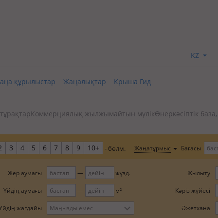
KZ
аңа құрылыстар
Жаңалықтар
Крыша Гид
 тұрақтар
Коммерциялық жылжымайтын мүлік
Өнеркәсіптік база
2
3
4
5
6
7
8
9
10+
Бағасы
Жаңатұрмыс
- бөлм.
Жер аумағы
жүзд.
Жылыту
Үйдің аумағы
м²
Кәріз жүйесі
Үйдің жағдайы
Маңызды емес
Әжетхана