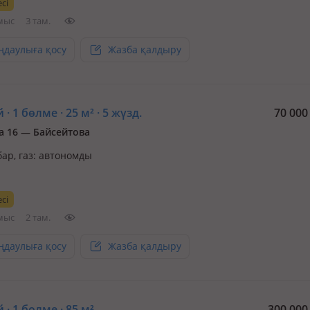
сі
кже на Джандосова. С водой проблем нет, есть резервуар с насо
мыс
3 там.
ңдаулыға қосу
Жазба қалдыру
 · 1 бөлме · 25 м² · 5 жүзд.
70 00
а 16 — Байсейтова
бар, газ: автономды
сі
мыс
2 там.
ңдаулыға қосу
Жазба қалдыру
 · 1 бөлме · 85 м²
300 00