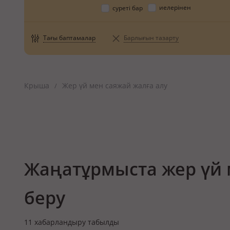
иелерінен
суреті бар
Тағы баптамалар
Барлығын тазарту
Крыша
Жер үй мен саяжай жалға алу
/
Жаңатұрмыста жер үй 
беру
11
хабарландыру табылды