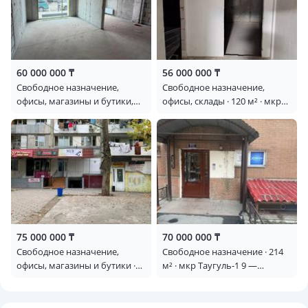
60 000 000 ₸
56 000 000 ₸
Свободное назначение,
Свободное назначение,
офисы, магазины и бутики,
офисы, склады · 120 м² · мкр
склады, общепит, салоны
Нурлытау (Энергетик) 132/9
красоты, медцентры и
аптеки, образование,
развлечения · 42.21 м² · мкр
Кайрат 135/33
75 000 000 ₸
70 000 000 ₸
Свободное назначение,
Свободное назначение · 214
офисы, магазины и бутики ·
м² · мкр Таугуль-1 9 —
120 м² · мкр Таугуль-1 1 —
Токтабаева 9
Навои Токтабаева