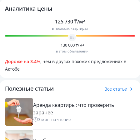
тоңазытқыш, микротолқынды пеш, Smart TV), ыдыс-аяқ
және жайлы өмір сүру үшін бәрі бар. Парковка бар.
Аналитика цены
125 730 ₸/м²
Кемшіліктері: интернет жоқ, коммуналдық қызметтер
в похожих квартирах
бөлек төленеді.
Артықшылығы: пәтерді холосты, тәртіпті, мәдениетті, жас
130 000 ₸/м²
в этом объявлении
жігітке жалға беру. Жануарлар жоқ. Пәтерде темекі шегуге
тыйым салынады.
Дороже на 3.4%
, чем в других похожих предложениях в
Актобе
Сұрақтар бойынша Гүлмираға хабарласуға болады,
телефон:
Полезные статьи
Все статьи
Аренда квартиры: что проверить
заранее
3 мин. на чтение