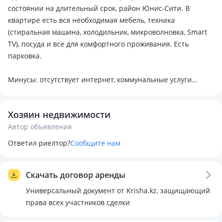
состоянии на длительный срок, район Юнис-Сити. В
квартире есть вся необходимая мебель, техника
(стиральная машина, холодильник, микроволновка, Smart
TV), посуда и все для комфортного проживания. Есть
парковка.
Минусы: отсутствует интернет, коммунальные услуги
оплачиваются отдельно.
Хозяин недвижимости
Предпочтительно сдача одному холостому, порядочному,
Автор объявления
воспитанному молодому человеку. Без животных. Курение
в квартире запрещено.
Ответил риелтор?
Сообщите нам
По вопросам обращаться к Гульмире по номеру:
Скачать договор аренды
Тазартылған, жақсы жағдайда 1 бөлмелі пәтер ұзақ
Универсальный документ от Krisha.kz, защищающий
мерзімге жалға беріледі, Юнис-Сити ауданы. Пәтерде
права всех участников сделки
қажетті барлық жиһаз, техника (жуу машинасы,