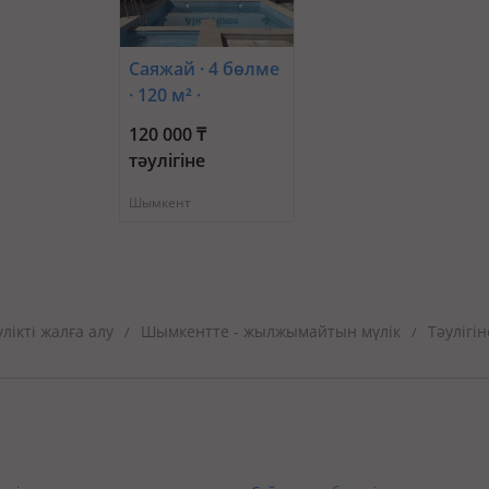
Саяжай · 4 бөлме
· 120 м² ·
Виноградная 59/1
120 000 ₸
— Остановка
тәулігіне
транспортная
Шымкент
ікті жалға алу
Шымкентте - жылжымайтын мүлік
Тәулігі
/
/