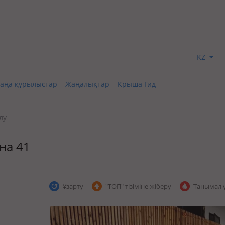
KZ
аңа құрылыстар
Жаңалықтар
Крыша Гид
лу
на 41
Ұзарту
"ТОП" тізіміне жіберу
Танымал 