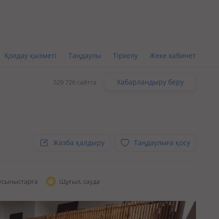
Қолдау қызметі
Таңдаулы
Тіркелу
Жеке кабинет
Хабарландыру беру
529 726 сайтта
Жазба қалдыру
Таңдаулыға қосу
ұсыныстарға
Шұғыл, сауда