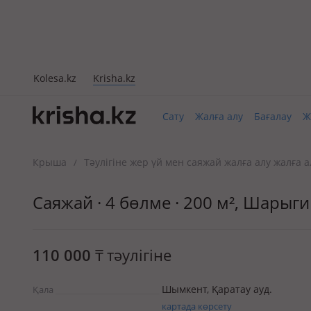
Kolesa.kz
Krisha.kz
Сату
Жалға алу
Бағалау
Ж
Крыша
Тәулігіне жер үй мен саяжай жалға алу жалға а
/
Саяжай · 4 бөлме · 200 м², Шарыги
110 000
₸
тәулігіне
Шымкент, Қаратау ауд.
Қала
картада көрсету