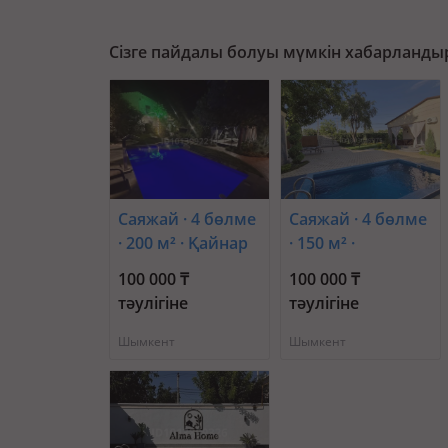
Сізге пайдалы болуы мүмкін хабарланды
Саяжай · 4 бөлме
Саяжай · 4 бөлме
· 200 м² · Қайнар
· 150 м² ·
Бұлақ, Шредера
Кайнарбулак
100 000 ₸
100 000 ₸
дп 6
тәулігіне
тәулігіне
Шымкент
Шымкент