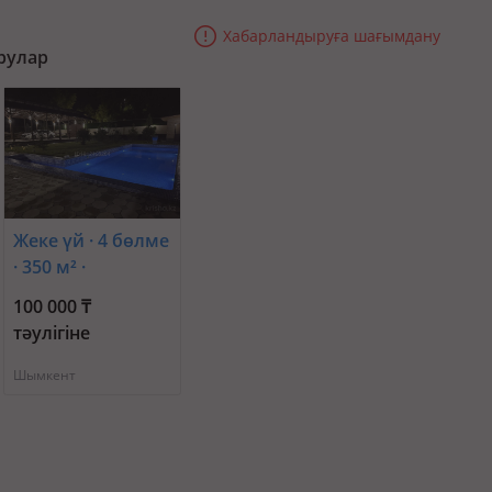
Хабарландыруға шағымдану
рулар
Жеке үй · 4 бөлме
· 350 м² ·
Наурызбай
100 000 ₸
батыр 2
тәулігіне
Шымкент