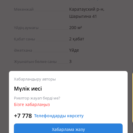
Каратауский р-н,
Мекенжай
Шарыгина 41
200 м²
Үйдің аумағы
2 қабат
Қабат саны
Үйде
Әжетхана
3
Жуынатын бөлме саны
Хабарландыру авторы
Мүлік иесі
Риелтор жауап берді ме?
Бізге хабарлаңыз
+7 778
Телефондарды көрсету
Хабарлама жазу