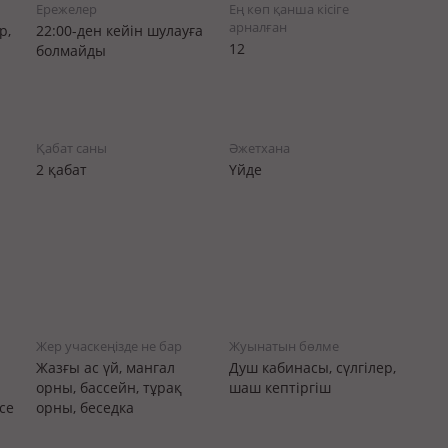
Ережелер
Ең көп қанша кісіге
арналған
р,
22:00-ден кейін шулауға
12
болмайды
Қабат саны
Әжетхана
2 қабат
Үйде
Жер учаскеңізде не бар
Жуынатын бөлме
Жазғы ас үй, мангал
Душ кабинасы, сүлгілер,
орны, бассейн, тұрақ
шаш кептіргіш
се
орны, беседка