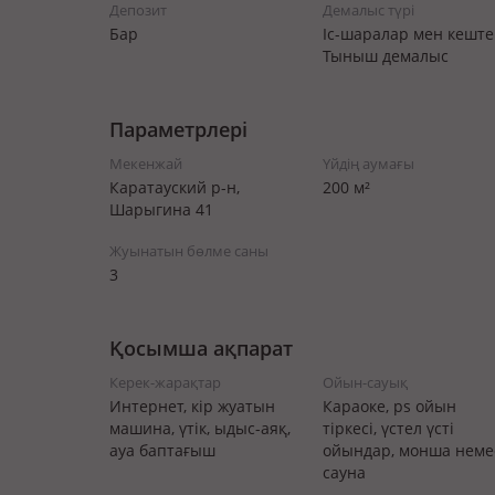
Депозит
Демалыс түрі
Бар
Іс-шаралар мен кеште
Тыныш демалыс
Параметрлері
Мекенжай
Үйдің аумағы
Каратауский р-н,
200 м²
Шарыгина 41
Жуынатын бөлме саны
3
Қосымша ақпарат
Керек-жарақтар
Ойын-сауық
Интернет, кір жуатын
Караоке, ps ойын
машина, үтік, ыдыс-аяқ,
тіркесі, үстел үсті
ауа баптағыш
ойындар, монша неме
сауна