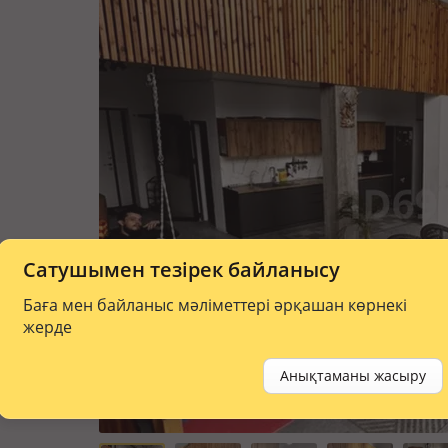
Сатушымен тезірек байланысу
Баға мен байланыс мәліметтері әрқашан көрнекі
жерде
Анықтаманы жасыру