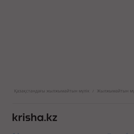
Қазақстандағы жылжымайтын мүлік
Жылжымайтын мүл
/