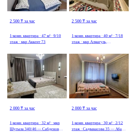
2 500 ₸ за час
2 500 ₸ за час
1-комн. квартира · 47 м² · 9/10
1-комн. квартира · 40 м² · 7/18
этаж · мкр Аккент 73
этаж · мкр Алмагуль,
Розыбакиева 237
2 000 ₸ за час
2 000 ₸ за час
1-комн. квартира · 32 м² · мкр
1-комн. квартира · 30 м² · 2/12
Шугыла 340/46 — Сабденова
этаж · Садвакасова 35 — Абая
алатау
Момыш Улы