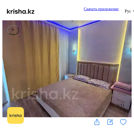
Скачать приложение
Рус
1
/
11