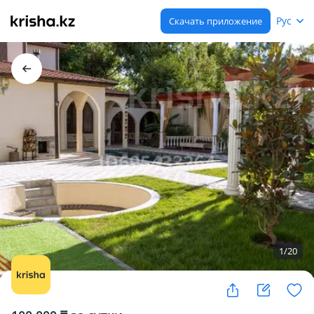
Рус
Скачать приложение
1
/
20