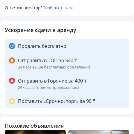
• бассейн 8×4 м с системой фильтрации и детской зоной
Ответил риелтор?
Сообщите нам
• финская баня на дровах с панорамным окном (8–10
человек)
• полностью оборудованная зона барбекю
Ускорение сдачи в аренду
• костровая зона для вечернего отдыха
• большая беседка для отдыха на свежем воздухе
Продлить бесплатно
Дом
Отправить в ТОП за 540 ₸
24 часа выше бесплатных объявлений
• 3 спальни
• комфортное размещение 10–12 человек
Отправить в Горячие за 400 ₸
24 часа в Горячих предложениях
В теплое время года в беседке можно разместить еще 4–5
гостей.
Поставить «Срочно, торг» за 90 ₸
Территория сдаётся только одной компании.
Похожие объявления
ЦЕНЫ