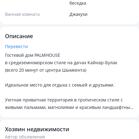
беседка
Ванная комната
Джакузи
Описание
Перевести
Гостевой дом PALMHOUSE
в средиземноморском стиле на дачах Кайнар-Булак
(всего 20 минут от центра Шымкента)
Идеальное место для отдыха с семьей и друзьями.
Уютная приватная территория в тропическом стиле с
живыми пальмами, магнолиями и красивым ландшафтным
озеленением создаёт атмосферу настоящего курорта.
Хозяин недвижимости
На территории для вас
Автор объявления