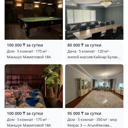
Будни (пн-чт, вск) — 100 000 тг
Пятница, суббота и праздничные дни — 130 000 тг
Условия
Заезд — с 14:00
100 000 ₸ за сутки
80 000 ₸ за сутки
Выезд — до 12:00
Дом · 5 комнат · 175 м² ·
Дача · 5 комнат · 120 м² ·
Маншук Маметовой 18А
жилой массив Кайнар Булак,
📞 Звонить с 09:00 до 21:00
Айвазовский 176 — Ул.
Центральная остановка
Ивушка
Оплата
💳 Доступна оплата через Kaspi Red и Kaspi Кредит
(рассрочка)
Рядом находится наша вторая дача Loft Villa.
100 000 ₸ за сутки
95 000 ₸ за сутки
При необходимости можно арендовать обе дачи
Дом · 5 комнат · 175 м² ·
Дом · 5 комнат · 350 м² · мкр
одновременно для большой компании.
Маншук Маметовой 18А
Мирас 3 — Агынбекова