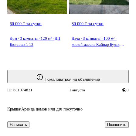
60 000 ₸ за сутки
80 000 ₸ за сутки
Дом · 3 комнаты · 120 м² · ДП
Дача · 3 комнаты · 100 м² ·
Боз-арык 1 12
жилой массив Кайнар Булак,
Вишневая 45 — Автомебелист
Пожаловаться на объявление
ID: 681074821
1 августа
0
/
Крыша
Аренда домов или дач посуточно
Написать
Позвонить