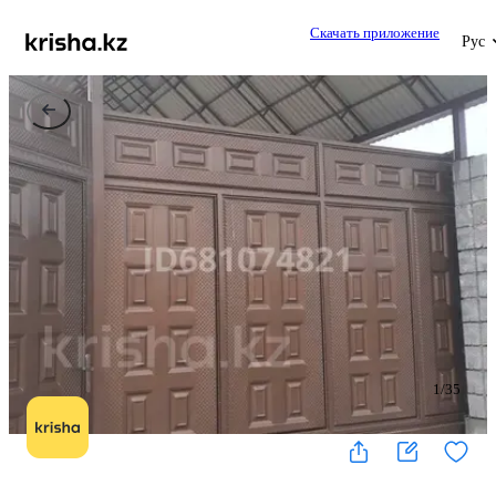
Скачать приложение
Рус
1
/
35