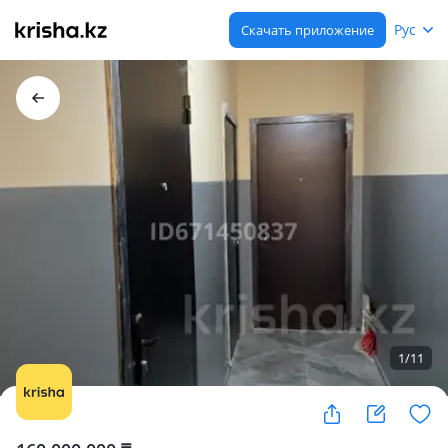
Рус
Скачать приложение
1
/
11