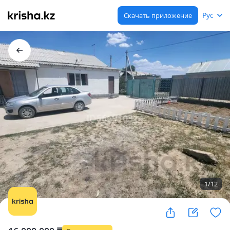
Рус
Скачать приложение
1
/
12