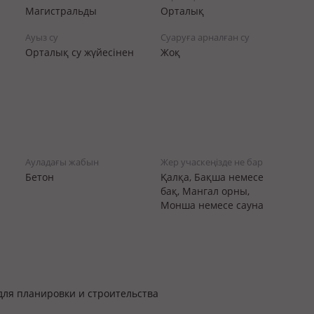
Магистральды
Орталық
Ауыз су
Суаруға арналған су
Орталық су жүйесінен
Жоқ
Ауладағы жабын
Жер учаскеңізде не бар
Бетон
Қалқа, Бақша немесе
бақ, Мангал орны,
Монша немесе сауна
для планировки и строительства