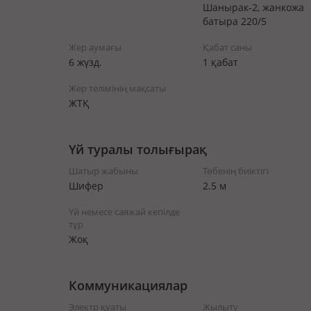
Шанырак-2, жанкожа
батыра 220/5
Жер аумағы
Қабат саны
6 жүзд.
1 қабат
Жер телімінің мақсаты
ЖТҚ
Үй туралы толығырақ
Шатыр жабыны
Төбенің биіктігі
Шифер
2.5 м
Үй немесе саяжай кепілде
тұр
Жоқ
Коммуникациялар
Электр қуаты
Жылыту