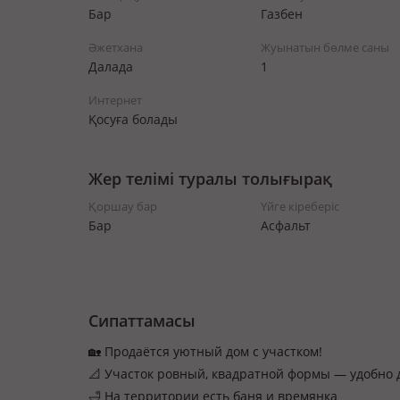
Бар
Газбен
Әжетхана
Жуынатын бөлме саны
Далада
1
Интернет
Қосуға болады
Жер телімі туралы толығырақ
Қоршау бар
Үйге кіреберіс
Бар
Асфальт
Сипаттамасы
🏡 Продаётся уютный дом с участком!
📐 Участок ровный, квадратной формы — удобно 
🛁 На территории есть баня и времянка