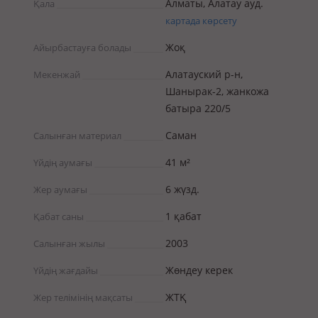
Алматы, Алатау ауд.
Қала
картада көрсету
Жоқ
Айырбастауға болады
Алатауский р-н,
Мекенжай
Шанырак-2, жанкожа
батыра 220/5
Саман
Салынған материал
41 м²
Үйдің аумағы
6 жүзд.
Жер аумағы
1 қабат
Қабат саны
2003
Салынған жылы
Жөндеу керек
Үйдің жағдайы
ЖТҚ
Жер телімінің мақсаты