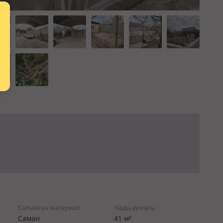
Салынған материал
Үйдің аумағы
Саман
41 м²