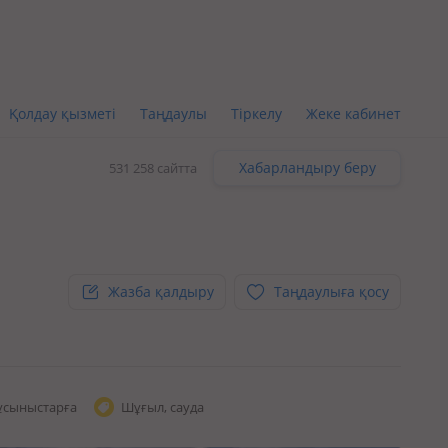
Қолдау қызметі
Таңдаулы
Тіркелу
Жеке кабинет
Хабарландыру беру
531 258 сайтта
Жазба қалдыру
Таңдаулыға қосу
ұсыныстарға
Шұғыл, сауда