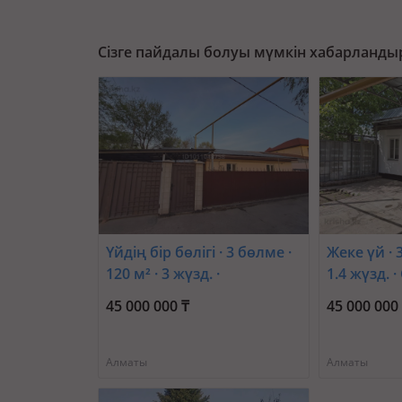
Сізге пайдалы болуы мүмкін хабарланды
Үйдің бір бөлігі · 3 бөлме ·
Жеке үй · 3
120 м² · 3 жүзд. ·
1.4 жүзд. 
Арктическая — Алматы
Татибеко
45 000 000 ₸
45 000 000
вокзал 1
Алматы
Алматы