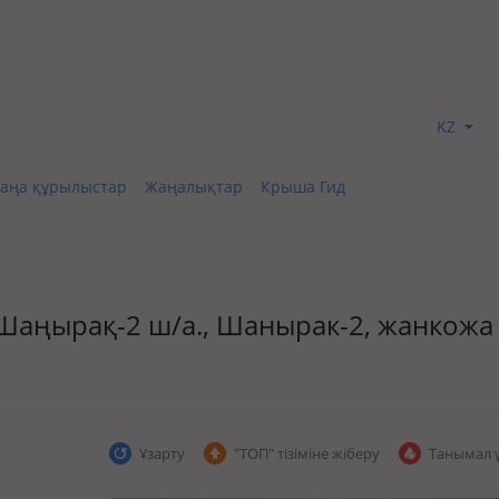
KZ
аңа құрылыстар
Жаңалықтар
Крыша Гид
д., Шаңырақ-2 ш/а., Шанырак-2, жанкожа
Ұзарту
"ТОП" тізіміне жіберу
Танымал 