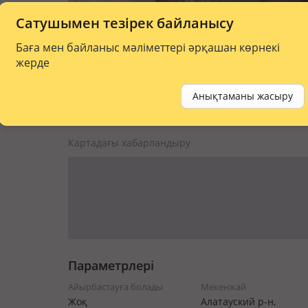
Сатушымен тезірек байланысу
Баға мен байланыс мәліметтері әрқашан көрнекі
жерде
Анықтаманы жасыру
Картадағы хабарландыру
Параметрлері
Айырбастауға болады
Мекенжай
Жоқ
Алатауский р-н,