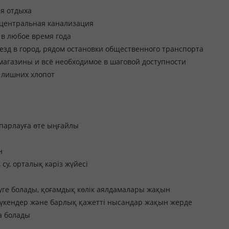
я отдыха
, центральная канализация
 в любое время года
езд в город, рядом остановки общественного транспорта
, магазины и всё необходимое в шаговой доступности
 лишних хлопот
спарлауға өте ыңғайлы
н
су, орталық кәріз жүйесі
уге болады, қоғамдық көлік аялдамалары жақын
дүкендер және барлық қажетті нысандар жақын жерде
а болады