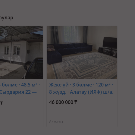
рулар
 бөлме · 48.5 м² ·
Жеке үй · 3 бөлме · 120 м² ·
· Сырдария 22 —
8 жүзд. · Алатау (ИЯФ) ш/а.
ва
46 000 000 ₸
 ₸
Алматы