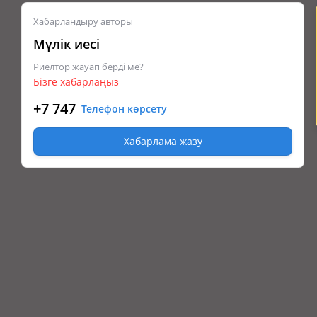
Хабарландыру авторы
Мүлік иесі
Риелтор жауап берді ме?
Бізге хабарлаңыз
+7 747
Телефон көрсету
Хабарлама жазу