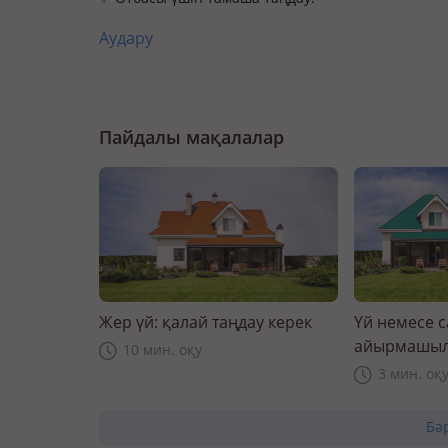
Аудару
Пайдалы мақалалар
Жер үй: қалай таңдау керек
Үй немесе 
айырмашыл
10 мин. оқу
3 мин. оқ
Бә