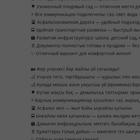
🌳 Ухоженный плодовый сад — отличное место дл
⚡ Все коммуникации подключены: газ, свет, вода
🛣️ Асфальтированная дорога — удобный подъезд
🚍 Удобная транспортная развязка — быстрый вы
🏫 Развитая инфраструктура: школа, детский сад
📄 Документы полностью готовы к продаже — без
✨ Отличный вариант для комфортной жизни!
🏡 Жер учаскесі бар жайлы үй сатылады!
📐 Учаске тегіс, төртбұрышты — құрылыс пен жо
🛁 Аулада монша және уақытша үй (времянка) бар
🌳 Күтімі жақсы бақ — демалысқа таптырмас оры
⚡ Барлық коммуникациялар қосылған: газ, жарық, 
🛣️ Асфальт жол — жыл бойы ыңғайлы қатынас
🚍 Ыңғайлы көлік қатынасы — қалаға жылдам жет
🏫 Дамыған инфрақұрылым: мектеп, балабақша, 
📄 Құжаттары толық дайын — мәмілеге тез шығуғ
✨ Отбасы үшін тамаша таңдау!