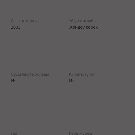
Салынған жылы
Үйдің жағдайы
2003
Жөндеу керек
Саудаласуға болады
Құжаты түгел
Ия
Ия
Газ
Кәріз жүйесі