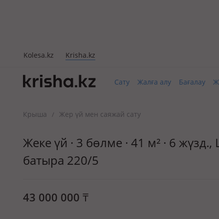
Kolesa.kz
Krisha.kz
Сату
Жалға алу
Бағалау
Ж
Крыша
Жер үй мен саяжай сату
/
Жеке үй · 3 бөлме · 41 м² · 6 жүз
батыра 220/5
43 000 000
₸