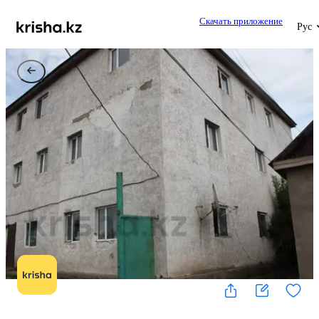
Скачать приложение
Рус
1
/
15