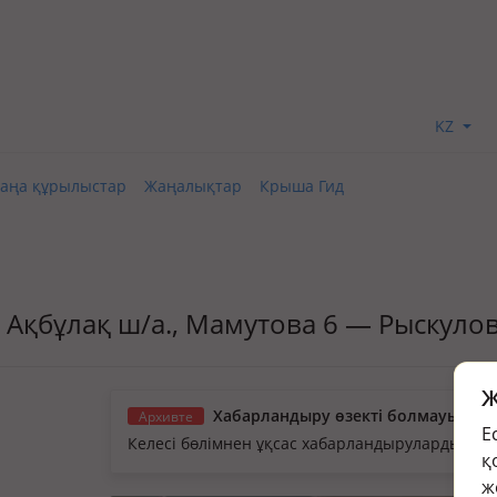
KZ
аңа құрылыстар
Жаңалықтар
Крыша Гид
д., Ақбұлақ ш/а., Мамутова 6 — Рыскуло
Ж
Хабарландыру өзекті болмауы мүм
Архивте
Е
Келесі бөлімнен ұқсас хабарландыруларды қа
қ
ж