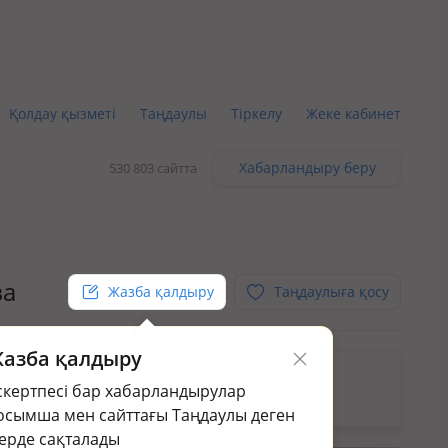
Қолдау қызметі
Таңдаулы
Тіркелу
Жеке кабинет
Хабарландыру беру
530 803 сайтта
ва
Жазба қалдыру
Таңдаулыға қосу
азба қалдыру
кін.
скертпесі бар хабарландырулар
раңыз:
Жер үй мен саяжай сату в мкр Акбулак
осымша мен сайттағы Таңдаулы деген
ерде сақталады