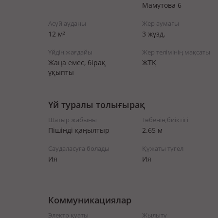
Мамутова 6
Асүй ауданы
Жер аумағы
12 м²
3 жүзд.
Үйдің жағдайы
Жер телімінің мақсаты
Жаңа емес, бірақ
ЖТҚ
ұқыпты
Үй туралы толығырақ
Шатыр жабыны
Төбенің биіктігі
Пішінді қаңылтыр
2.65 м
Саудаласуға болады
Құжаты түгел
Ия
Ия
Коммуникациялар
Электр қуаты
Жылыту