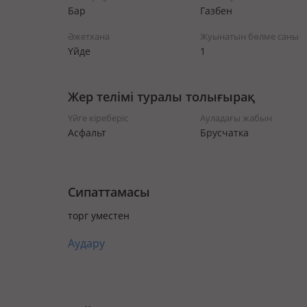
Бар
Газбен
Әжетхана
Жуынатын бөлме саны
Үйде
1
Жер телімі туралы толығырақ
Үйге кіреберіс
Ауладағы жабын
Асфальт
Брусчатка
Сипаттамасы
торг уместен
Аудару