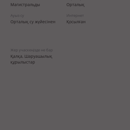
Магистральды
Орталық
Ауыз су
Интернет
Орталық су жүйесінен
Қосылған
Жер учаскеңізде не бар
Қалқа, Шаруашылық
құрылыстар