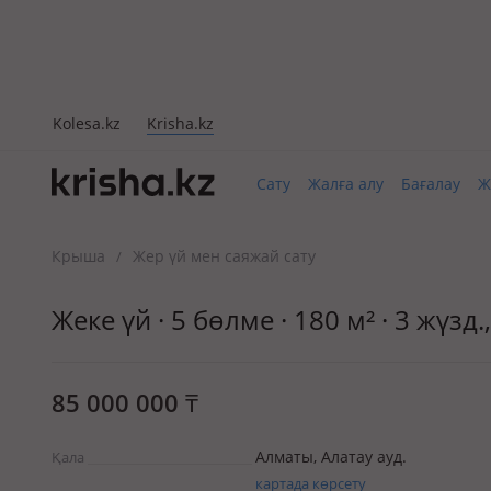
Kolesa.kz
Krisha.kz
Сату
Жалға алу
Бағалау
Ж
Крыша
Жер үй мен саяжай сату
/
Жеке үй · 5 бөлме · 180 м² · 3 жүз
85 000 000
₸
Алматы, Алатау ауд.
Қала
картада көрсету