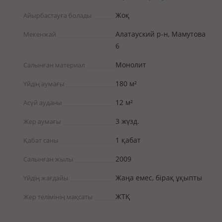
Жоқ
Айырбастауға болады
Алатауский р-н, Мамутова
Мекенжай
6
Монолит
Салынған материал
180 м²
Үйдің аумағы
12 м²
Асүй ауданы
3 жүзд.
Жер аумағы
1 қабат
Қабат саны
2009
Салынған жылы
Жаңа емес, бірақ ұқыпты
Үйдің жағдайы
ЖТҚ
Жер телімінің мақсаты