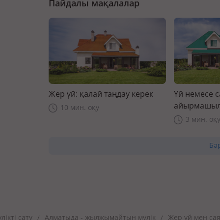
Пайдалы мақалалар
Жер үй: қалай таңдау керек
Үй немесе 
айырмашыл
10 мин. оқу
3 мин. оқ
Бә
ікті сату
Алматыда - жылжымайтын мүлік
Жер үй мен са
/
/