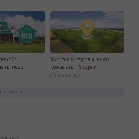
саяжай:
Жер телімі туралы ең жиі
ығы неде
қойылатын 6 сұрақ
у
4 мин. оқу
рін көрсету
яжай сату