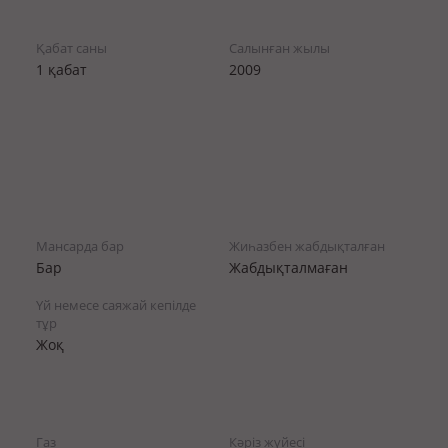
Қабат саны
Салынған жылы
1 қабат
2009
Мансарда бар
Жиһазбен жабдықталған
Бар
Жабдықталмаған
Үй немесе саяжай кепілде
тұр
Жоқ
Газ
Кәріз жүйесі