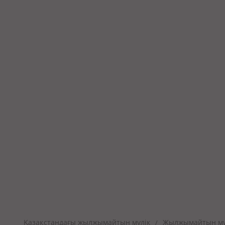
Қазақстандағы жылжымайтын мүлік
Жылжымайтын мүл
/