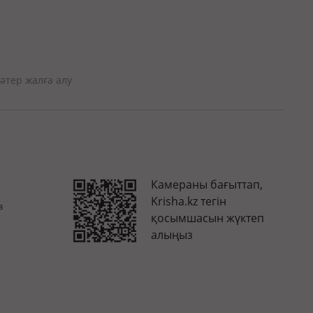
әтер жалға алу
Камераны бағыттап,
Krisha.kz тегін
з
қосымшасын жүктеп
алыңыз