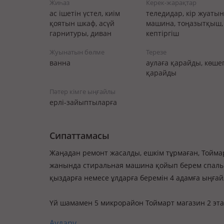
Жиһаз
Керек-жарақтар
ас ішетін үстел, киім
теледидар, кір жуатын
қоятын шкаф, асүй
машина, тоңазытқыш,
гарнитуры, диван
кептіргіш
Жуынатын бөлме
Терезе
ванна
аулаға қарайды, көше
қарайды
Пәтер кімге ыңғайлы
ерлі-зайыптыларға
Сипаттамасы
Жаңадан ремонт жасалды, ешкім тұрмаған, Тоймар
жанында стиральная машина қойып берем спальн
қыздарға немесе ұлдарға беремін 4 адамға ыңға
Үй шамамен 5 микрорайон Тоймарт магазин 2 эт
Аудару