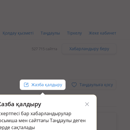
Қолдау қызметі
Таңдаулы
Тіркелу
Жеке кабинет
Хабарландыру беру
527 715 сайтта
Жазба қалдыру
Таңдаулыға қосу
азба қалдыру
скертпесі бар хабарландырулар
кін.
осымша мен сайттағы Таңдаулы деген
раңыз:
Пәтер жалға алу/беру в мкр Самал
ерде сақталады