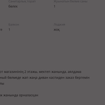
Санитарлық торап
Жуынатын бөлме саны
бөлек
1
Балкон
Лоджия
ге
1
жоқ
т магазинінің 2 этажы, мектеп жанында, аялдама
ый бөлмеде жап жаңа диван каспиден заказ бергемін
йлы
аж жанында орналасқан