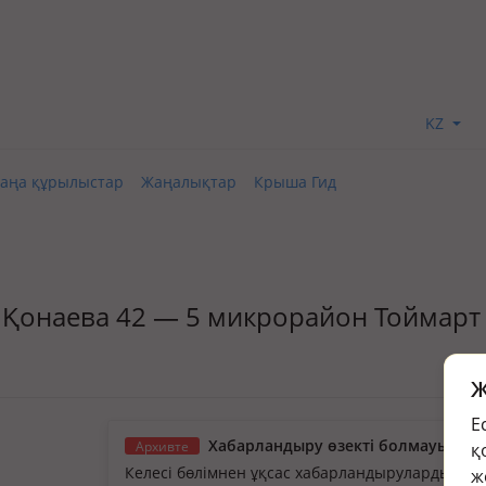
KZ
аңа құрылыстар
Жаңалықтар
Крыша Гид
ат, Қонаева 42 — 5 микрорайон Тоймарт
Ж
Е
Хабарландыру өзекті болмауы мүм
Архивте
қ
Келесі бөлімнен ұқсас хабарландыруларды қа
ж