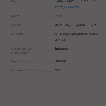
Талдықорған, Самал ш/а.
Қала
картада көрсету
2 / 5
Қабат
45 м², Асүй ауданы — 6 м²
Ауданы
жақында жөнделген, жаңа
Жағдайы
жиһаз
ішінара
Пәтер жиһазбен
жабдықталған
домофон
Қауіпсіздік
жоқ
Бұрынғы жатақхана