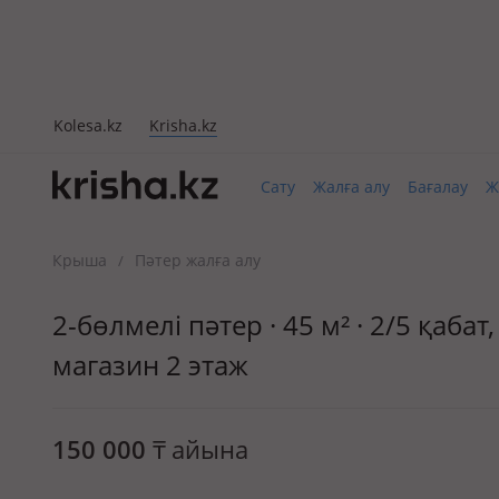
Kolesa.kz
Krisha.kz
Сату
Жалға алу
Бағалау
Ж
Крыша
Пәтер жалға алу
/
2-бөлмелі пәтер · 45 м² · 2/5 қаб
магазин 2 этаж
150 000
₸
айына