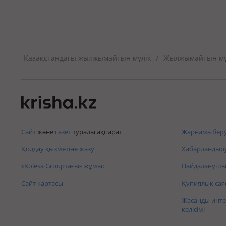
Қазақстандағы жылжымайтын мүлік
Жылжымайтын мүл
/
Сайт
және
газет
туралы ақпарат
Жарнама беру
Қолдау қызметіне жазу
Хабарландыру
«Kolesa Groupтағы» жұмыс
Пайдаланушы 
Сайт картасы
Құпиялық сая
Жасанды инте
келісімі