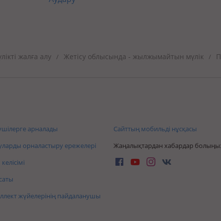
ікті жалға алу
Жетісу облысында - жылжымайтын мүлік
П
/
/
шілерге арналады
Сайттың мобильді нұсқасы
ларды орналастыру ережелері
Жаңалықтардан хабардар болыңы
келісімі
саты
ллект жүйелерінің пайдаланушы