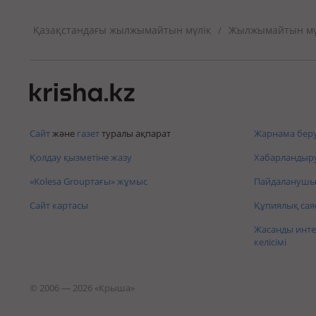
Қазақстандағы жылжымайтын мүлік
Жылжымайтын мүл
/
Сайт
және
газет
туралы ақпарат
Жарнама беру
Қолдау қызметіне жазу
Хабарландыру
«Kolesa Groupтағы» жұмыс
Пайдаланушы 
Сайт картасы
Құпиялық сая
Жасанды инте
келісімі
© 2006 — 2026 «Крыша»