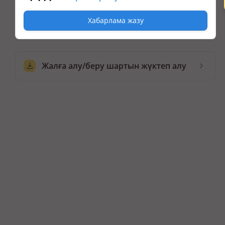
Хабарлама жазу
Жалға алу/беру шартын жүктеп алу