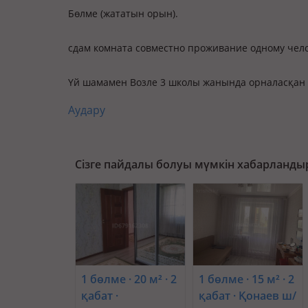
Бөлме (жататын орын).
сдам комната совместно проживание одному чел
Үй шамамен Возле 3 школы жанында орналасқан
Аудару
Сізге пайдалы болуы мүмкін хабарланды
1 бөлме · 20 м² · 2
1 бөлме · 15 м² · 2
қабат ·
қабат · Қонаев ш/