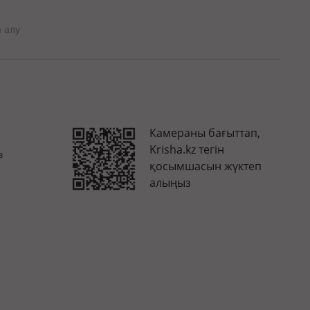
 алу
Камераны бағыттап,
Krisha.kz тегін
з
қосымшасын жүктеп
алыңыз