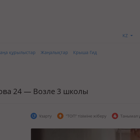
KZ
аңа құрылыстар
Жаңалықтар
Крыша Гид
ыпова 24 — Возле 3 школы
Ұзарту
"ТОП" тізіміне жіберу
Танымал 