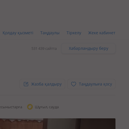
Қолдау қызметі
Таңдаулы
Тіркелу
Жеке кабинет
Хабарландыру беру
531 439 сайтта
Жазба қалдыру
Таңдаулыға қосу
ұсыныстарға
Шұғыл, сауда