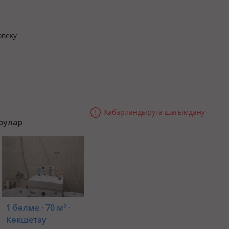
овеку
Хабарландыруға шағымдану
рулар
1 бөлме · 70 м² ·
Көкшетау