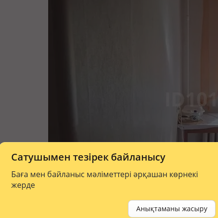
Сатушымен тезірек байланысу
Баға мен байланыс мәліметтері әрқашан көрнекі
жерде
Анықтаманы жасыру