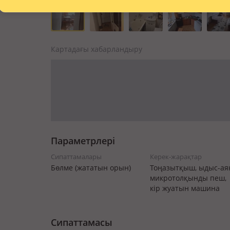
Картадағы хабарландыру
Параметрлері
Сипаттамалары
Керек-жарақтар
Бөлме (жататын орын)
Тоңазытқыш, ыдыс-аяқ
микротолқынды пеш,
кір жуатын машина
Сипаттамасы