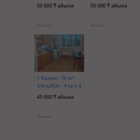
Ашхабадская 6 —
а. 2
50 000 ₸ айына
55 000 ₸ айына
Карбышева
Уральск
Уральск
1 бөлме · 70 м² ·
5/6 қабат · 4 ш/а 4
— Сергей
45 000 ₸ айына
Тюленина 4
Уральск