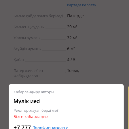
картада көрсету
Пәтерде
Бөлме қайда жалға беріледі
20 м²
Бөлменің ауданы
32 м²
Жалпы аумағы
6 м²
Асүйдің аумағы
4 / 5
Қабат
Толық
Пәтер жиһазбен
жабдықталған
Хабарландыру авторы
Мүлік иесі
Риелтор жауап берді ме?
Бізге хабарлаңыз
+7 777
Телефон көрсету