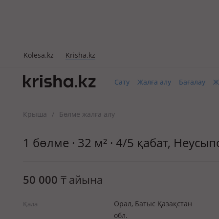
Kolesa.kz
Krisha.kz
Сату
Жалға алу
Бағалау
Ж
Крыша
Бөлме жалға алу
/
1 бөлме · 32 м² · 4/5 қабат, Неус
50 000
₸
айына
Орал, Батыс Қазақстан
Қала
обл.