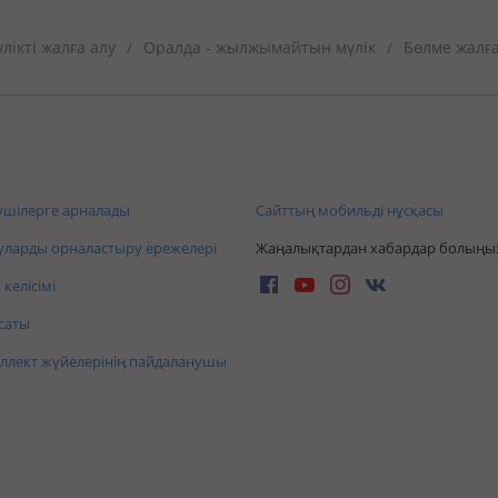
ікті жалға алу
Оралда - жылжымайтын мүлік
Бөлме жалға
/
/
шілерге арналады
Сайттың мобильді нұсқасы
ларды орналастыру ережелері
Жаңалықтардан хабардар болыңы
келісімі
саты
ллект жүйелерінің пайдаланушы