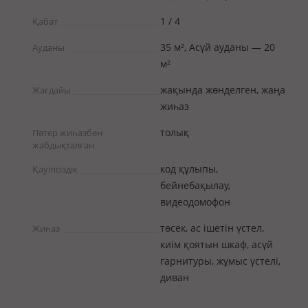
1 / 4
Қабат
35 м², Асүй ауданы — 20
Ауданы
м²
жақында жөнделген, жаңа
Жағдайы
жиһаз
толық
Пәтер жиһазбен
жабдықталған
код құлыпы,
Қауіпсіздік
бейнебақылау,
видеодомофон
төсек, ас ішетін үстел,
Жиһаз
киім қоятын шкаф, асүй
гарнитуры, жұмыс үстелі,
диван