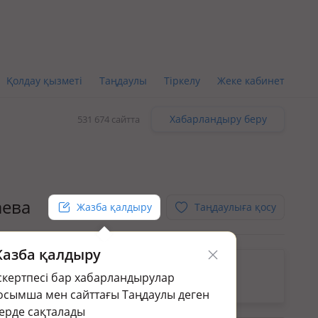
Қолдау қызметі
Таңдаулы
Тіркелу
Жеке кабинет
Хабарландыру беру
531 674 сайтта
аева
Жазба қалдыру
Таңдаулыға қосу
азба қалдыру
кін.
скертпесі бар хабарландырулар
раңыз:
Пәтер жалға алу/беру в Павлодаре
осымша мен сайттағы Таңдаулы деген
ерде сақталады