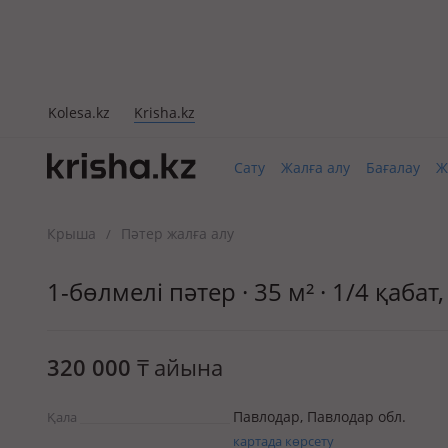
Kolesa.kz
Krisha.kz
Сату
Жалға алу
Бағалау
Ж
Крыша
Пәтер жалға алу
/
1-бөлмелі пәтер · 35 м² · 1/4 қаб
320 000
₸
айына
Павлодар, Павлодар обл.
Қала
картада көрсету