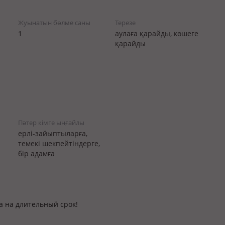
Жуынатын бөлме саны
Терезе
1
аулаға қарайды, көшеге
қарайды
Пәтер кімге ыңғайлы
ерлі-зайыптыларға,
темекі шекпейтіндерге,
бір адамға
а на длительный срок!