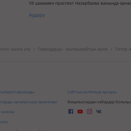
Үй шамамен проспект Назарбаева жанында орна
Аудару
ікті жалға алу
Павлодарда - жылжымайтын мүлік
Пәтер ж
/
/
шілерге арналады
Сайттың мобильді нұсқасы
ларды орналастыру ережелері
Жаңалықтардан хабардар болыңы
келісімі
саты