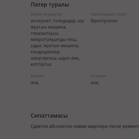
Пәтер туралы
Керек-жарақтар
Санитарлық торап
интернет, теледидар, кір
біріктірілген
жуатын машина,
тоңазытқыш,
микротолқынды пеш,
ыдыс жуатын машина,
кондиционер,
шаңсорғыш, ыдыс-аяқ,
кептіргіш
Балкон
Лоджия
жоқ
жоқ
Сипаттамасы
Сдается абсолютно новая квартира после ремонт