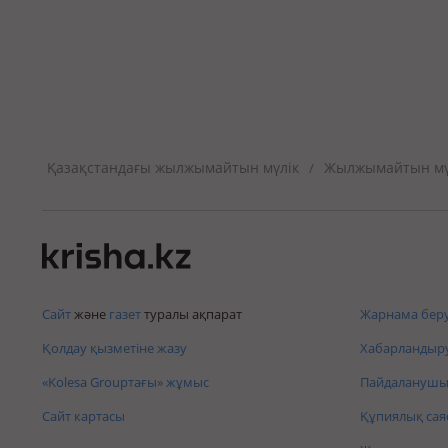
Қазақстандағы жылжымайтын мүлік
Жылжымайтын мүл
/
Сайт
және
газет
туралы ақпарат
Жарнама беру
Қолдау қызметіне жазу
Хабарландыру
«Kolesa Groupтағы» жұмыс
Пайдаланушы 
Сайт картасы
Құпиялық сая