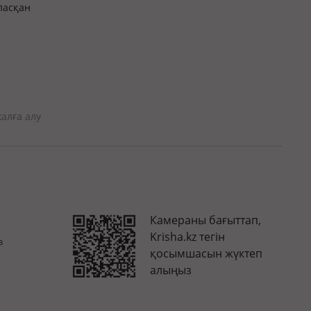
ласқан
алға алу
Камераны бағыттап,
Krisha.kz тегін
з
қосымшасын жүктеп
алыңыз