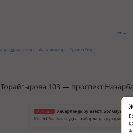
KZ
аңа құрылыстар
Жаңалықтар
Крыша Гид
ат, Торайгырова 103 — проспект Назарб
Ж
Хабарландыру өзекті болмауы мүм
Архивте
Е
Келесі бөлімнен ұқсас хабарландыруларды қа
қ
ж